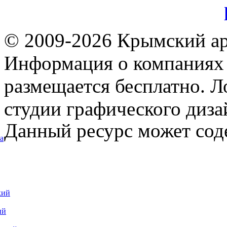
© 2009-2026 Крымский ар
Информация о компаниях 
размещается бесплатно. Л
студии графического диза
Данный ресурс может сод
а
кий
ий