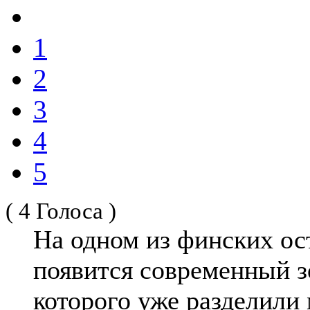
1
2
3
4
5
( 4 Голоса )
На одном из финских ос
появится современный з
которого уже разделили