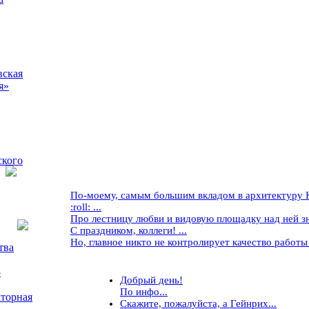
вская
я»
ского
По-моему, самым большим вкладом в архитектуру Кр
:roll: ...
Про лестницу любви и видовую площадку над ней знае
С праздником, коллеги! ...
Но, главное никто не контролирует качество работы ..
тва
5
Добрый день!
По инфо...
торная
Скажите, пожалуйста, а Гейнрих...