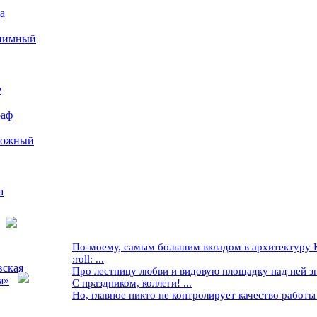
а
иимный
е
раф
рожный
а
По-моему, самым большим вкладом в архитектуру Кр
:roll: ...
вская
Про лестницу любви и видовую площадку над ней знае
я»
С праздником, коллеги! ...
Но, главное никто не контролирует качество работы ..