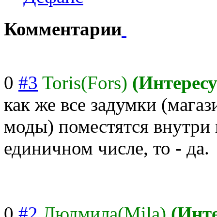
Комментарии
0
#3
Toris(Fors)
(Интерес
как же все задумки (магаз
моды) поместятся внутри 
единичном числе, то - да.
0
#2
Людмила(Mila)
(Инт