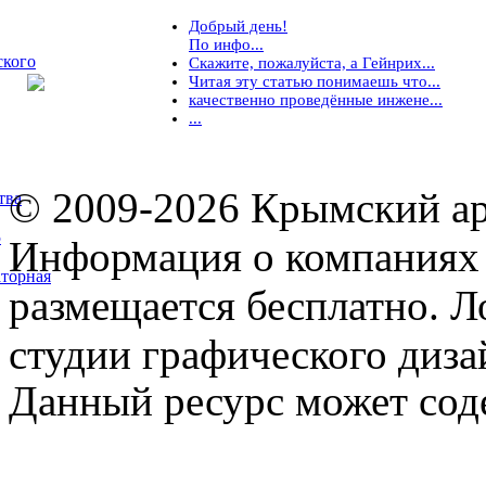
Добрый день!
По инфо...
ского
Скажите, пожалуйста, а Гейнрих...
Читая эту статью понимаешь что...
качественно проведённые инжене...
...
© 2009-2026 Крымский ар
тва
5
Информация о компаниях 
торная
размещается бесплатно. Л
студии графического диза
Данный ресурс может сод