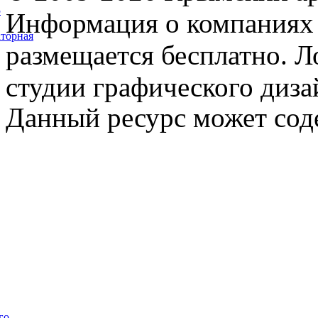
5
Информация о компаниях 
торная
размещается бесплатно. Л
студии графического диза
Данный ресурс может сод
го