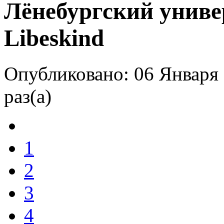
Лёнебургский универ
Libeskind
Опубликовано: 06 Января 
раз(а)
1
2
3
4