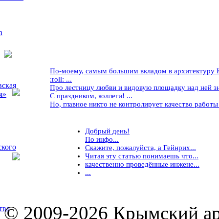
а
По-моему, самым большим вкладом в архитектуру Кр
:roll: ...
вская
Про лестницу любви и видовую площадку над ней знае
я»
С праздником, коллеги! ...
Но, главное никто не контролирует качество работы ..
Добрый день!
По инфо...
ского
Скажите, пожалуйста, а Гейнрих...
Читая эту статью понимаешь что...
качественно проведённые инжене...
...
© 2009-2026 Крымский ар
тва