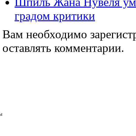
Шпиль Жана Нувеля уме
градом критики
Вам необходимо зарегистр
оставлять комментарии.
ы