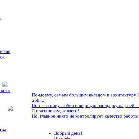
а
вская
я»
ского
По-моему, самым большим вкладом в архитектуру Кр
:roll: ...
Про лестницу любви и видовую площадку над ней знае
С праздником, коллеги! ...
Но, главное никто не контролирует качество работы ..
тва
Добрый день!
По инфо...