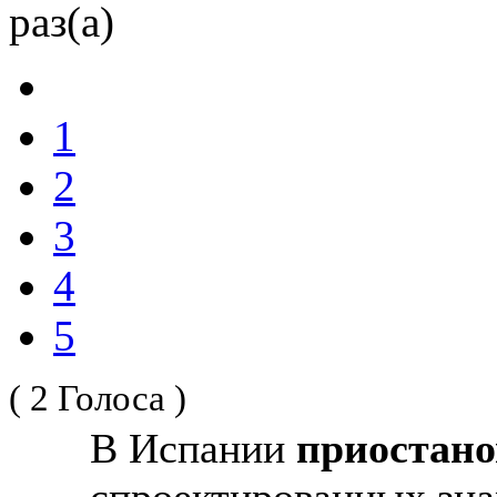
раз(а)
1
2
3
4
5
( 2 Голоса )
В Испании
приостано
спроектированных зн