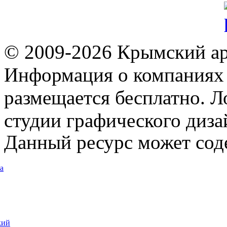
© 2009-2026 Крымский ар
Информация о компаниях 
размещается бесплатно. Л
студии графического диза
Данный ресурс может сод
а
кий