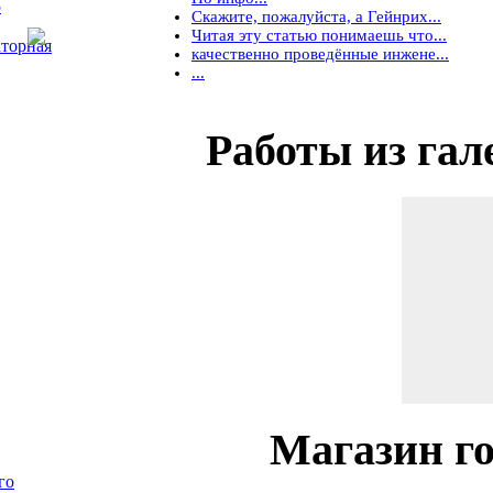
5
Скажите, пожалуйста, а Гейнрих...
Читая эту статью понимаешь что...
торная
качественно проведённые инжене...
...
Работы
из гал
Магазин
го
го