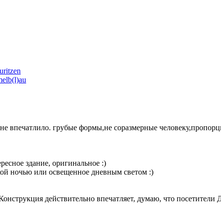
ritzen
elb(l)au
 не впечатлило. грубые формы,не соразмерные человеку,пропор
ц
ресное здание, оригинальное :)
еткой ночью или освещенное дневным светом :)
Конструкция действительно впечатляет, думаю, что посетители 