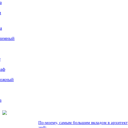
а
и
а
иимный
е
раф
рожный
а
По-моему, самым большим вкладом в архитекту
:roll: ...