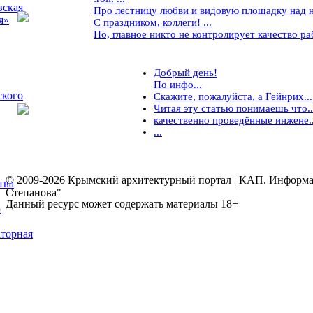
вская
Про лестницу любви и видовую площадку над ней
я»
С праздником, коллеги! ...
Но, главное никто не контролирует качество рабо
Добрый день!
По инфо...
ского
Скажите, пожалуйста, а Гейнрих...
Читая эту статью понимаешь что..
качественно проведённые инжене..
...
© 2009-2026 Крымский архитектурный портал | КАП. Информаци
тва
Степанова"
Данный ресурс может содержать материалы 18+
5
торная