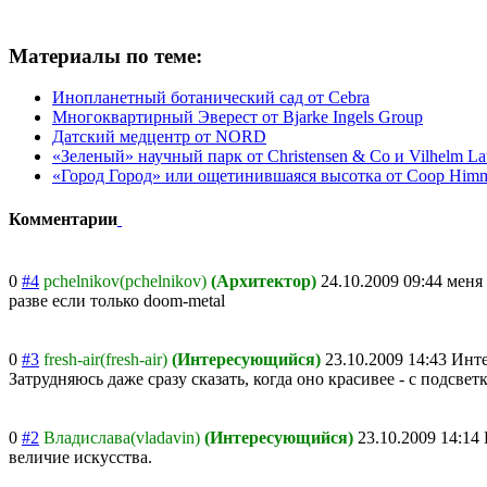
Материалы по теме:
Инопланетный ботанический сад от Cebra
Многоквартирный Эверест от Bjarke Ingels Group
Датский медцентр от NORD
«Зеленый» научный парк от Christensen & Co и Vilhelm Lau
«Город Город» или ощетинившаяся высотка от Coop Himm
Комментарии
0
#4
pchelnikov(pchelnikov)
(Архитектор)
24.10.2009 09:44
меня
разве если только doom-metal
0
#3
fresh-air(fresh-air)
(Интересующийся)
23.10.2009 14:43
Инте
Затрудняюсь даже сразу сказать, когда оно красивее - с подсв
0
#2
Владислава(vladavin)
(Интересующийся)
23.10.2009 14:14
величие искусства.