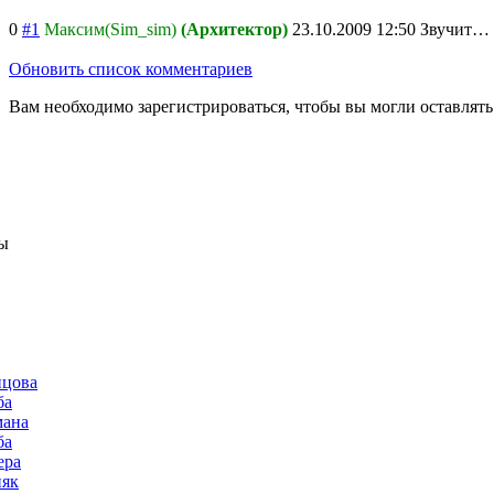
0
#1
Максим(Sim_sim)
(Архитектор)
23.10.2009 12:50
Звучит…
Обновить список комментариев
Вам необходимо зарегистрироваться, чтобы вы могли оставлят
ы
нцова
ба
мана
ба
ера
няк