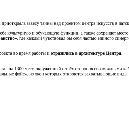
u
приоткрыла завесу тайны над проектом центра искусств в датс
себе культурную и обучающую функции, а также сохраняет мест
ранство»
, где каждый чувствовал бы себя частью единого синерге
роекта во время работы и
отразились в архитектуре Центра
.
зал на 1300 мест, окруженный с трёх сторон всевозможными к
льные фойе», из окон которых откроются захватывающие виды 