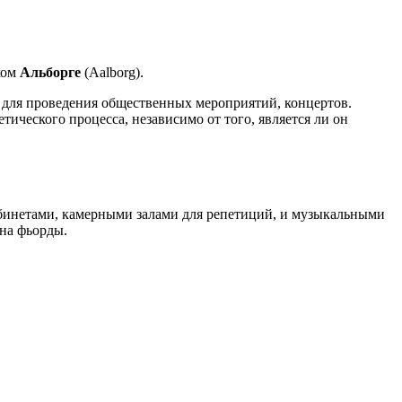
ком
Альборге
(Aalborg).
о для проведения общественных мероприятий, концертов.
тического процесса, независимо от того, является ли он
абинетами, камерными залами для репетиций, и музыкальными
на фьорды.