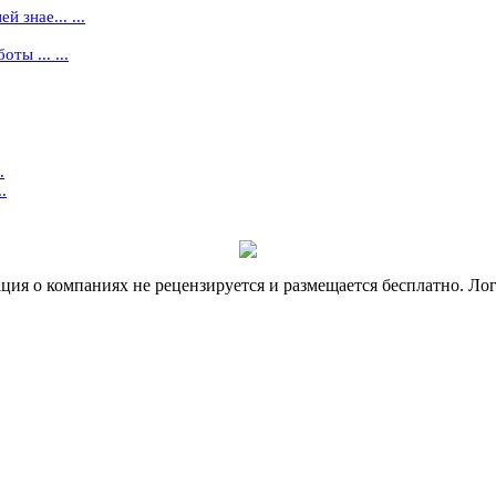
 знае... ...
ты ... ...
.
.
я о компаниях не рецензируется и размещается бесплатно. Лог