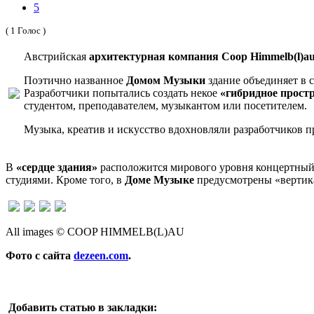
5
( 1 Голос )
Австрийская
архитектурная компания Coop Himmelb(l)a
Поэтично названное
Домом Музыки
здание объединяет в 
Разработчики попытались создать некое
«гибридное прост
студентом, преподавателем, музыкантом или посетителем.
Музыка, креатив и искусство вдохновляли разработчиков п
В
«сердце здания»
расположится мирового уровня концертный 
студиями. Кроме того, в
Доме Музыке
предусмотрены «вертика
All images © COOP HIMMELB(L)AU
Фото с сайта
dezeen.com
.
Добавить статью в закладки: