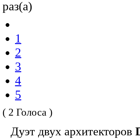
раз(а)
1
2
3
4
5
( 2 Голоса )
Дуэт двух архитекторов