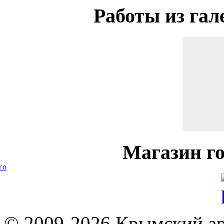
Работы
из гал
Магазин
го
го
© 2009-2026 Крымский ар