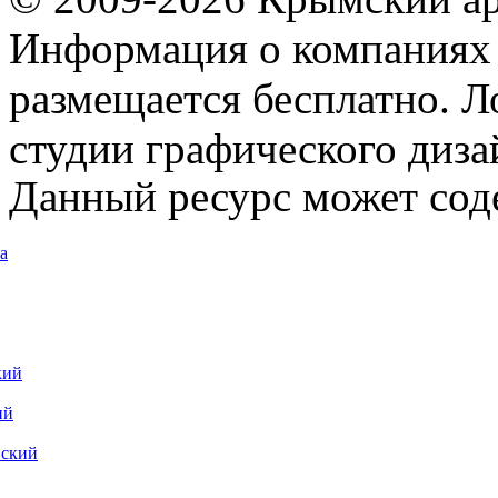
Информация о компаниях 
размещается бесплатно. Л
студии графического диза
Данный ресурс может сод
а
кий
ий
вский