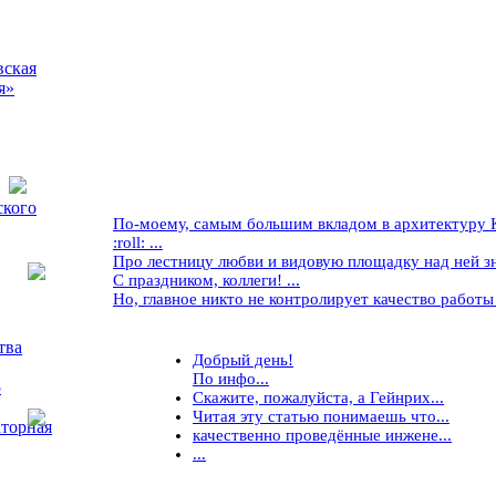
вская
я»
ского
По-моему, самым большим вкладом в архитектуру Кр
:roll: ...
Про лестницу любви и видовую площадку над ней знае
С праздником, коллеги! ...
Но, главное никто не контролирует качество работы ..
тва
Добрый день!
По инфо...
5
Скажите, пожалуйста, а Гейнрих...
Читая эту статью понимаешь что...
торная
качественно проведённые инжене...
...