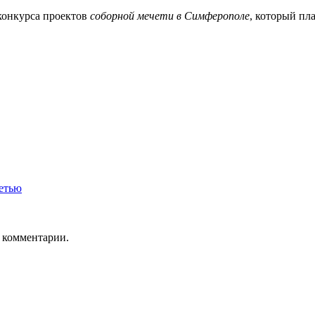
конкурса проектов
соборной мечети в Симферополе
, который пл
четью
ь комментарии.