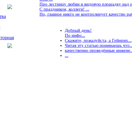
Про лестницу любви и видовую площадку над ней
С праздником, коллеги! ...
Но, главное никто не контролирует качество рабо
тва
5
Добрый день!
По инфо...
торная
Скажите, пожалуйста, а Гейнрих...
Читая эту статью понимаешь что..
качественно проведённые инжене..
...