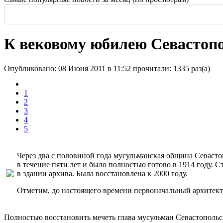
Россия: летние выставки
-
Во всем мире начали возводить небоскребы и
Еще одна Екатерининская - только в С
История и юность одной севастополь
Прогулка по крыше династии Штер
Почти пешеходная главная улица г
Садовая — тишина в центре Крас
К вековому юбилею Севастопо
Опубликовано: 08 Июня 2011 в 11:52
прочитали: 1335 раз(а)
1
2
3
4
5
Через два с половиной года мусульманская община Севасто
в течение пяти лет и было полностью готово в 1914 году.
в здании архива. Была восстановлена к 2000 году.
Отметим, до настоящего времени первоначальный архитект
Полностью восстановить мечеть глава мусульман Севастополь