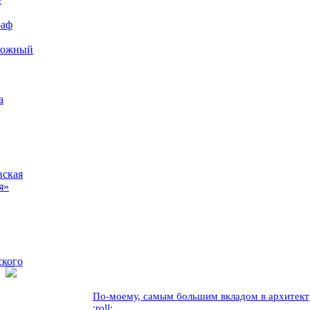
раф
рожный
а
вская
я»
ского
По-моему, самым большим вкладом в архитекту
:roll: ...