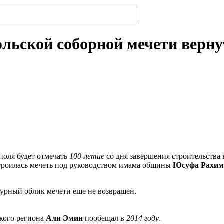
319
з дерева: почему
имферополе.
ской улицы
енбергов
орода.
нодара
-
-
-
235
302
-
-
222
236
303
-
216
льской соборной мечети верн
поля будет отмечать
100-летие
со дня завершения строительства 
 Строилась мечеть под руководством имама общины
Юсуфа Рахим
урный облик мечети еще не возвращен.
ского региона
Али Эмин
пообещал в
2014 году
.