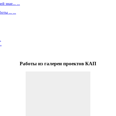
 знае... ...
ты ... ...
.
.
Работы
из галереи проектов КАП