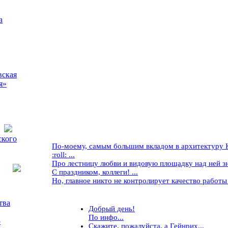
а
вская
я»
ского
По-моему, самым большим вкладом в архитектуру Кр
:roll: ...
Про лестницу любви и видовую площадку над ней знае
С праздником, коллеги! ...
Но, главное никто не контролирует качество работы ..
тва
Добрый день!
По инфо...
5
Скажите, пожалуйста, а Гейнрих...