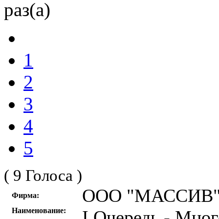
раз(а)
1
2
3
4
5
( 9 Голоса )
ООО "МАССИВ
Фирма:
Наименование:
I Очередь - Мно