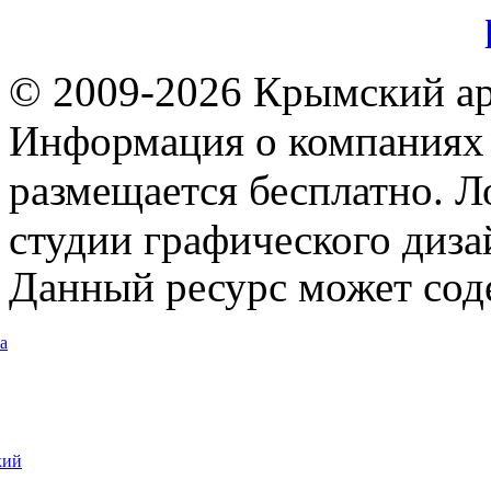
© 2009-2026 Крымский ар
Информация о компаниях 
размещается бесплатно. Л
студии графического диза
Данный ресурс может сод
а
кий