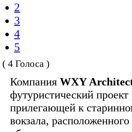
2
3
4
5
( 4 Голоса )
Компания
WXY Architec
футуристический проект 
прилегающей к старинно
вокзала, расположенног