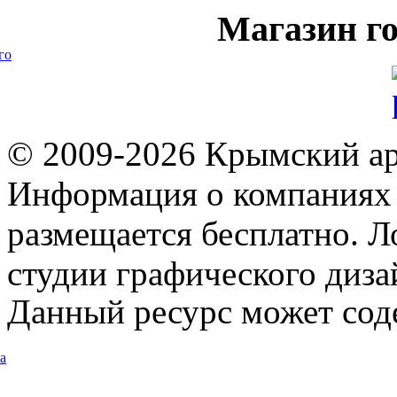
Магазин
го
го
© 2009-2026 Крымский ар
Информация о компаниях 
размещается бесплатно. Л
студии графического диза
Данный ресурс может сод
а