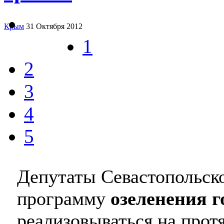
Крым
31 Октября 2012
1
2
3
4
5
Депутаты Севастопольско
программу
озеленения г
реализовываться на протя