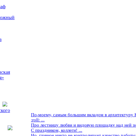
раф
рожный
а
вская
я»
ского
По-моему, самым большим вкладом в архитектуру Кр
:roll: ...
Про лестницу любви и видовую площадку над ней знае
С праздником, коллеги! ...
Но, главное никто не контролирует качество работы ..