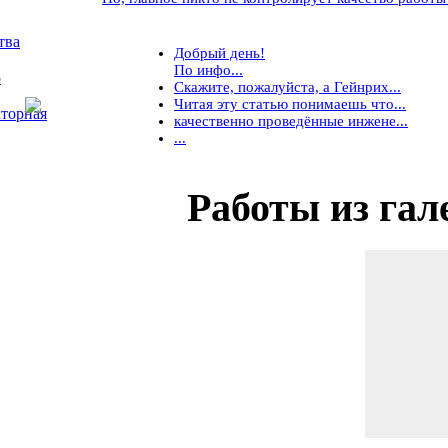
тва
Добрый день!
По инфо...
5
Скажите, пожалуйста, а Гейнрих...
Читая эту статью понимаешь что...
торная
качественно проведённые инжене...
...
Работы
из гал