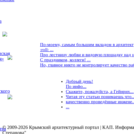
а
По-моему, самым большим вкладом в архитекту
:roll: ...
вская
Про лестницу любви и видовую площадку над ней
я»
С праздником, коллеги! ...
Но, главное никто не контролирует качество рабо
Добрый день!
По инфо...
ского
Скажите, пожалуйста, а Гейнрих...
Читая эту статью понимаешь что..
качественно проведённые инжене..
...
© 2009-2026 Крымский архитектурный портал | КАП. Информаци
тва
Степанова"