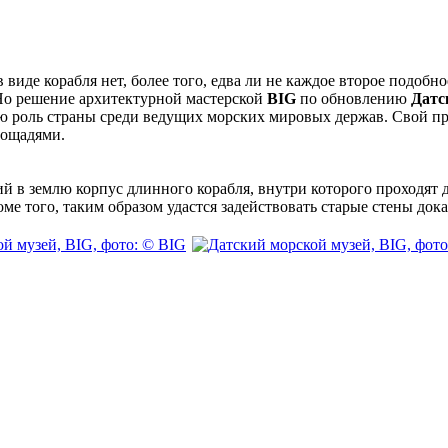
 виде корабля нет, более того, едва ли не каждое второе подоб
 Но решение архитектурной мастерской
BIG
по обновлению
Датс
ю роль страны среди ведущих морских мировых держав. Свой пр
лощадями.
ий в землю корпус длинного корабля, внутри которого проходят
е того, таким образом удастся задействовать старые стены дока