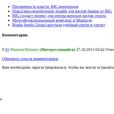
Прозрачность власти: BIG-концепция
Пиксельно-коробочный дизайн для жилой башни от BIG
BIG создаст проект для центра женских видов спорта
Многофункциональный комплекс в Мешхеде
Bjarke Ingels Group скрутила учебный центр в улитку
Комментарии
0
#1
Malamo(Malamo)
(Интересующийся)
27.10.2013 03:42
Очен
Обновить список комментариев
Вам необходимо зарегистрироваться, чтобы вы могли оставлят
ы