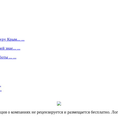
ру Крым... ...
 знае... ...
ты ... ...
.
.
я о компаниях не рецензируется и размещается бесплатно. Лог