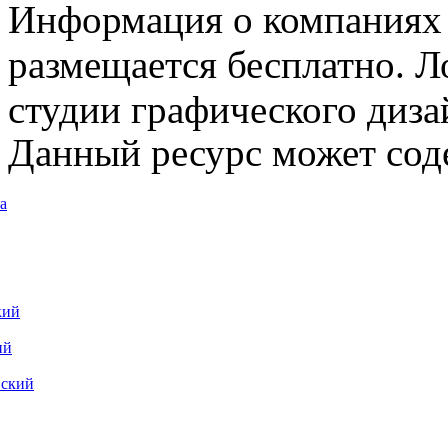
Информация о компаниях 
размещается бесплатно. Л
студии графического диза
Данный ресурс может сод
а
кий
ий
вский