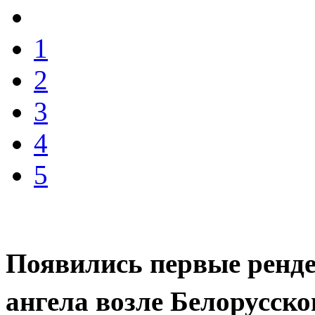
1
2
3
4
5
Появились первые ренде
ангела возле Белорусско