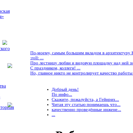
вская
я»
ского
По-моему, самым большим вкладом в архитектуру Кр
:roll: ...
Про лестницу любви и видовую площадку над ней знае
С праздником, коллеги! ...
Но, главное никто не контролирует качество работы ..
тва
Добрый день!
По инфо...
5
Скажите, пожалуйста, а Гейнрих...
Читая эту статью понимаешь что...
торная
качественно проведённые инжене...
...