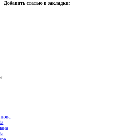
Добавить статью в закладки:
ы
нцова
ба
мана
ба
ера