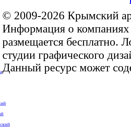
© 2009-2026 Крымский ар
Информация о компаниях 
размещается бесплатно. Л
студии графического диза
Данный ресурс может сод
а
кий
ий
вский