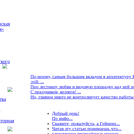
вская
я»
ского
По-моему, самым большим вкладом в архитектуру Кр
:roll: ...
Про лестницу любви и видовую площадку над ней знае
С праздником, коллеги! ...
Но, главное никто не контролирует качество работы ..
тва
5
Добрый день!
По инфо...
торная
Скажите, пожалуйста, а Гейнрих...
Читая эту статью понимаешь что...
качественно проведённые инжене...