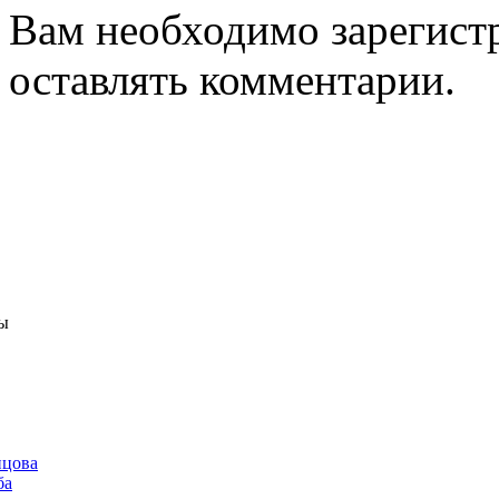
Вам необходимо зарегистр
оставлять комментарии.
ы
нцова
ба