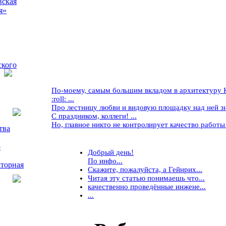
вская
я»
ского
По-моему, самым большим вкладом в архитектуру Кр
:roll: ...
Про лестницу любви и видовую площадку над ней знае
С праздником, коллеги! ...
Но, главное никто не контролирует качество работы ..
тва
5
Добрый день!
По инфо...
торная
Скажите, пожалуйста, а Гейнрих...
Читая эту статью понимаешь что...
качественно проведённые инжене...
...