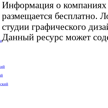
Информация о компаниях 
размещается бесплатно. Л
студии графического диза
Данный ресурс может сод
а
кий
ий
вский