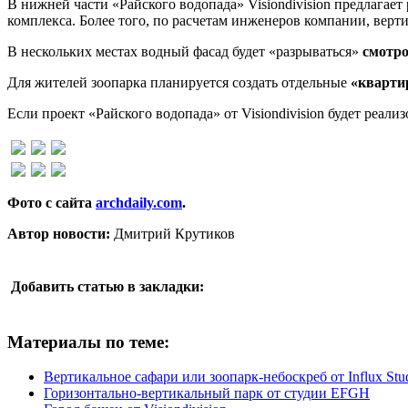
В нижней части «Райского водопада» Visiondivision предлагает
комплекса. Более того, по расчетам инженеров компании, ве
В нескольких местах водный фасад будет «разрываться»
смотр
Для жителей зоопарка планируется создать отдельные
«кварти
Если проект «Райского водопада» от Visiondivision будет реали
Фото с сайта
archdaily.com
.
Автор новости:
Дмитрий Крутиков
Добавить статью в закладки:
Материалы по теме:
Вертикальное сафари или зоопарк-небоскреб от Influx Stu
Горизонтально-вертикальный парк от студии EFGH