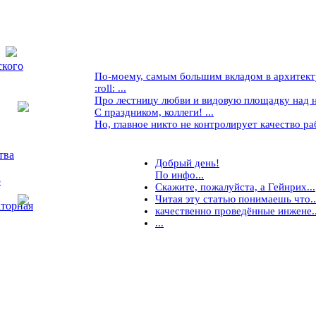
ского
По-моему, самым большим вкладом в архитекту
:roll: ...
Про лестницу любви и видовую площадку над ней
С праздником, коллеги! ...
Но, главное никто не контролирует качество рабо
тва
Добрый день!
По инфо...
5
Скажите, пожалуйста, а Гейнрих...
Читая эту статью понимаешь что..
торная
качественно проведённые инжене..
...