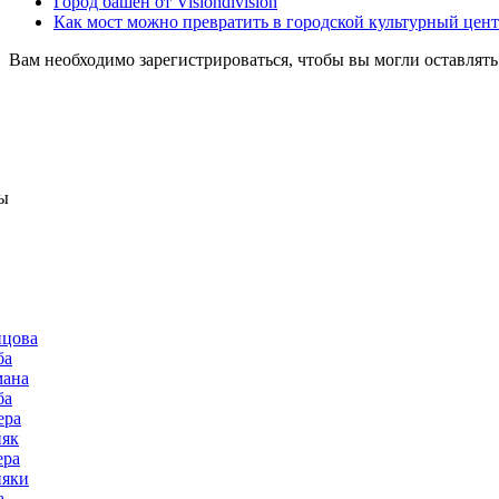
Город башен от Visiondivision
Как мост можно превратить в городской культурный цен
Вам необходимо зарегистрироваться, чтобы вы могли оставлят
ы
нцова
ба
мана
ба
ера
няк
ера
няки
а