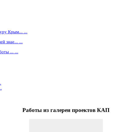
ру Крым... ...
 знае... ...
ты ... ...
.
.
Работы
из галереи проектов КАП