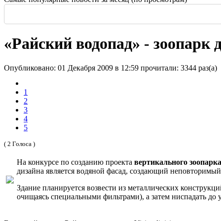
Россия: летние выставки
-
Здание высотой 140 м и площадью более 170 тысяч м2
Еще одна Екатерининская - только в С
История и юность одной севастополь
Прогулка по крыше династии Штер
Почти пешеходная главная улица г
Садовая — тишина в центре Крас
«Райский водопад» - зоопарк 
Опубликовано: 01 Декабря 2009 в 12:59
прочитали: 3344 раз(а)
1
2
3
4
5
( 2 Голоса )
На конкурсе по созданию проекта
вертикального зоопарк
дизайна является водяной фасад, создающий неповторимый
Здание планируется возвести из металлических конструкций
очищаясь специальными фильтрами), а затем ниспадать до 