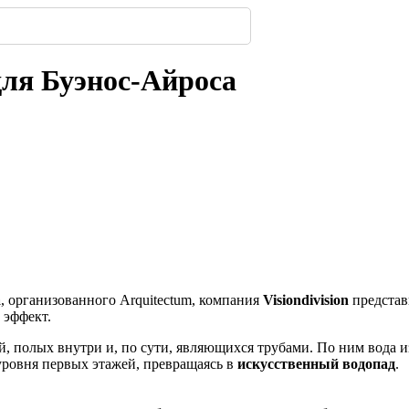
323
 появится посередине ...
имферополе.
ской улицы
енбергов
орода.
нодара
-
-
-
238
306
-
-
224
240
309
-
223
для Буэнос-Айроса
а
, организованного Arquitectum, компания
Visiondivision
представ
 эффект.
, полых внутри и, по сути, являющихся трубами. По ним вода и
уровня первых этажей, превращаясь в
искусственный водопад
.