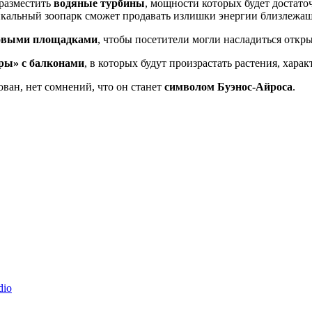
 разместить
водяные турбины
, мощности которых будет достато
ртикальный зоопарк сможет продавать излишки энергии близлеж
овыми площадками
, чтобы посетители могли насладиться откр
ры» с балконами
, в которых будут произрастать растения, хар
зован, нет сомнений, что он станет
символом Буэнос-Айроса
.
dio