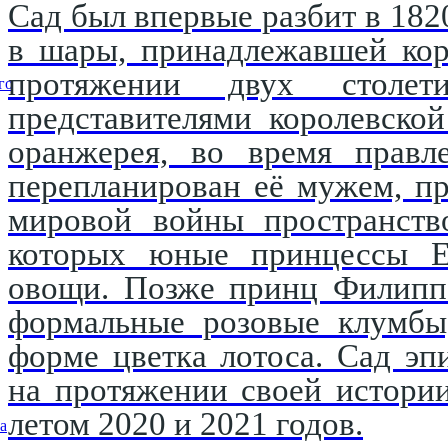
Сад был впервые разбит в 182
в шары, принадлежавшей кор
протяжении двух столети
го
представителями королевско
оранжерея, во время правл
перепланирован её мужем, п
мировой войны пространство
которых юные принцессы Е
овощи. Позже принц Филипп 
формальные розовые клумбы,
форме цветка лотоса. Сад эп
на протяжении своей истори
летом 2020 и 2021 годов.
а