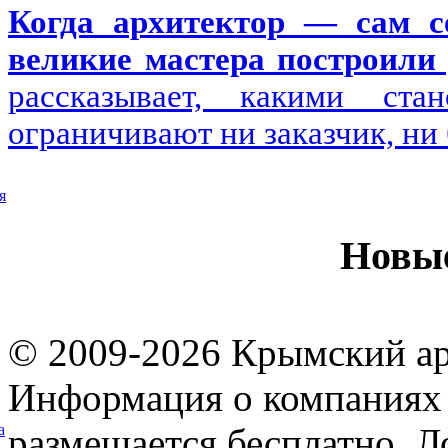
Когда архитектор — сам се
великие мастера построили 
рассказывает, какими ста
ограничивают ни заказчик, ни
я
Новы
© 2009-2026 Крымский ар
Информация о компаниях 
размещается бесплатно. Л
а