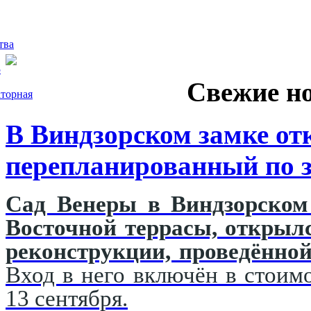
тва
5
Свежие н
торная
В Виндзорском замке от
перепланированный по з
Сад Венеры в Виндзорском 
Восточной террасы, открыл
реконструкции, проведённой
Вход в него включён в стоимо
13 сентября.