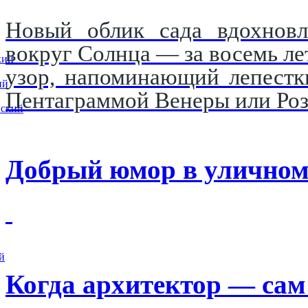
Новый облик сада вдохновл
вокруг Солнца — за восемь ле
кий
узор, напоминающий лепестк
ий
Пентаграммой Венеры или Роз
вский
Добрый юмор в уличном
й
Когда архитектор — сам 