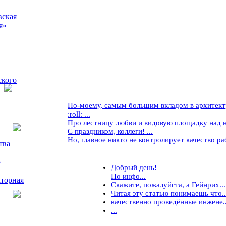
вская
я»
ского
По-моему, самым большим вкладом в архитекту
:roll: ...
Про лестницу любви и видовую площадку над ней
С праздником, коллеги! ...
Но, главное никто не контролирует качество рабо
тва
5
Добрый день!
По инфо...
торная
Скажите, пожалуйста, а Гейнрих...
Читая эту статью понимаешь что..
качественно проведённые инжене..
...