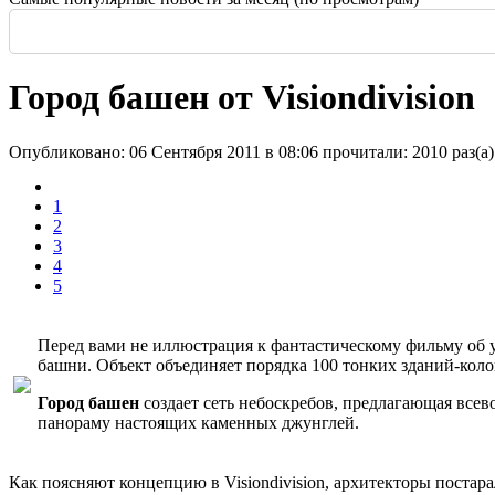
Россия: летние выставки
-
Во всем мире начали возводить небоскребы и
Еще одна Екатерининская - только в С
История и юность одной севастополь
Прогулка по крыше династии Штер
Почти пешеходная главная улица г
Садовая — тишина в центре Крас
Город башен от Visiondivision
Опубликовано: 06 Сентября 2011 в 08:06
прочитали: 2010 раз(а)
1
2
3
4
5
Перед вами не иллюстрация к фантастическому фильму об 
башни. Объект объединяет порядка 100 тонких зданий-коло
Город башен
создает сеть небоскребов, предлагающая все
панораму настоящих каменных джунглей.
Как поясняют концепцию в Visiondivision, архитекторы постара