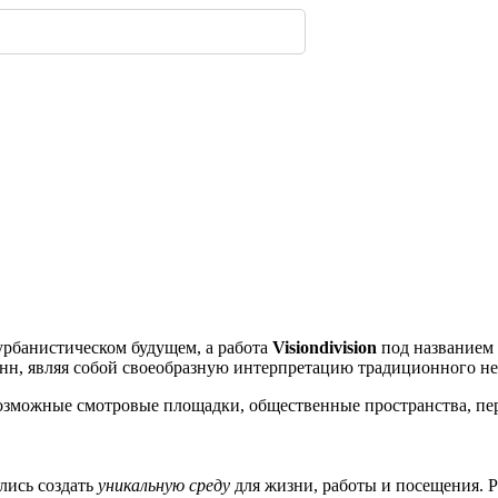
319
з дерева: почему
имферополе.
ской улицы
енбергов
орода.
нодара
-
-
-
235
302
-
-
221
236
302
-
216
урбанистическом будущем, а работа
Visiondivision
под названием 
нн, являя собой своеобразную интерпретацию традиционного не
возможные смотровые площадки, общественные пространства, п
лись создать
уникальную среду
для жизни, работы и посещения. Р