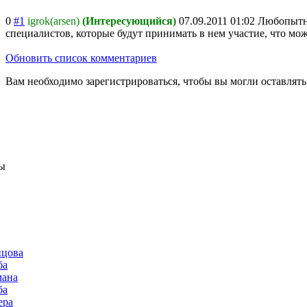
0
#1
igrok(arsen)
(Интересующийся)
07.09.2011 01:02
Любопытны
специалистов, которые будут принимать в нем участие, что мо
Обновить список комментариев
Вам необходимо зарегистрироваться, чтобы вы могли оставлят
ы
нцова
ба
мана
ба
ера