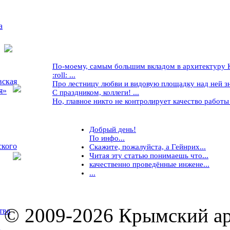
а
По-моему, самым большим вкладом в архитектуру Кр
:roll: ...
вская
Про лестницу любви и видовую площадку над ней знае
я»
С праздником, коллеги! ...
Но, главное никто не контролирует качество работы ..
Добрый день!
По инфо...
ского
Скажите, пожалуйста, а Гейнрих...
Читая эту статью понимаешь что...
качественно проведённые инжене...
...
© 2009-2026 Крымский ар
тва
5