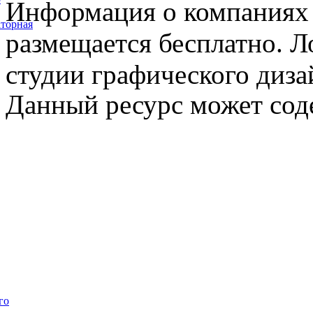
Информация о компаниях 
торная
размещается бесплатно. Л
студии графического диза
Данный ресурс может сод
го