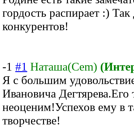
гордость распирает :) Та
конкурентов!
-1
#1
Наташа(Cem)
(Инте
Я с большим удовольстви
Ивановича Дегтярева.Его 
неоценим!Успехо
в ему в 
творчестве!