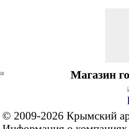
Магазин
го
го
© 2009-2026 Крымский ар
Информация о компаниях 