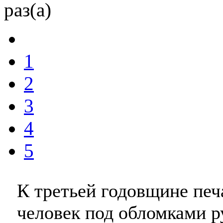
раз(а)
1
2
3
4
5
К третьей годовщине печ
человек под обломками р