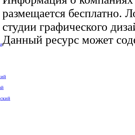
размещается бесплатно. Л
студии графического диза
Данный ресурс может сод
а
кий
ий
вский