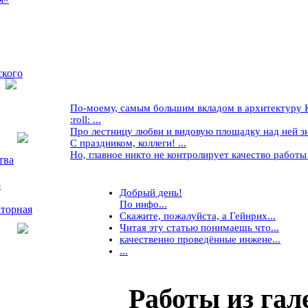
ского
По-моему, самым большим вкладом в архитектуру Кр
:roll: ...
Про лестницу любви и видовую площадку над ней знае
С праздником, коллеги! ...
Но, главное никто не контролирует качество работы ..
тва
5
Добрый день!
По инфо...
торная
Скажите, пожалуйста, а Гейнрих...
Читая эту статью понимаешь что...
качественно проведённые инжене...
...
Работы
из гал