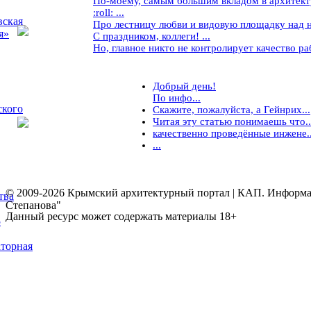
По-моему, самым большим вкладом в архитекту
:roll: ...
вская
Про лестницу любви и видовую площадку над ней
я»
С праздником, коллеги! ...
Но, главное никто не контролирует качество рабо
Добрый день!
По инфо...
ского
Скажите, пожалуйста, а Гейнрих...
Читая эту статью понимаешь что..
качественно проведённые инжене..
...
© 2009-2026 Крымский архитектурный портал | КАП. Информаци
тва
Степанова"
Данный ресурс может содержать материалы 18+
5
торная