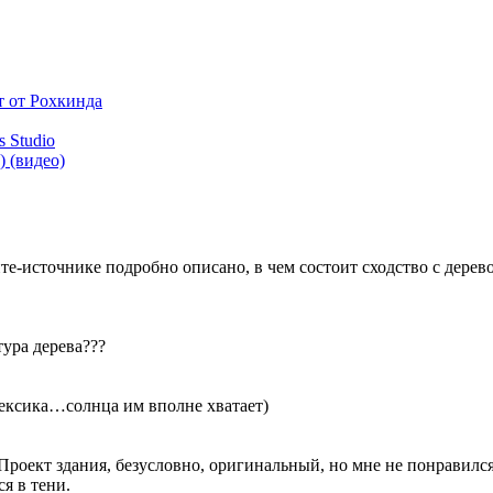
т от Рохкинда
 Studio
 (видео)
те-источнике подробно описано, в чем состоит сходство с деревом 
тура дерева???
мексика…солнца им вполне хватает)
Проект здания, безусловно, оригинальный, но мне не понравился
я в тени.