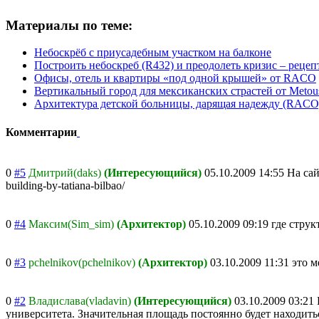
Материалы по теме:
Небоскрёб с приусадебным участком на балконе
Построить небоскреб (R432) и преодолеть кризис – рецеп
Офисы, отель и квартиры «под одной крышей» от RACO
Вертикальный город для мексиканских страстей от Metous
Архитектура детской больницы, дарящая надежду (RACO)
Комментарии
0
#5
Дмитрий(daks)
(Интересующийся)
05.10.2009 14:55
На сай
building-by-tatiana-bilbao/
0
#4
Максим(Sim_sim)
(Архитектор)
05.10.2009 09:19
где струк
0
#3
pchelnikov(pchelnikov)
(Архитектор)
03.10.2009 11:31
это 
0
#2
Владислава(vladavin)
(Интересующийся)
03.10.2009 03:21
университета. Значительная площадь постоянно будет находитьс