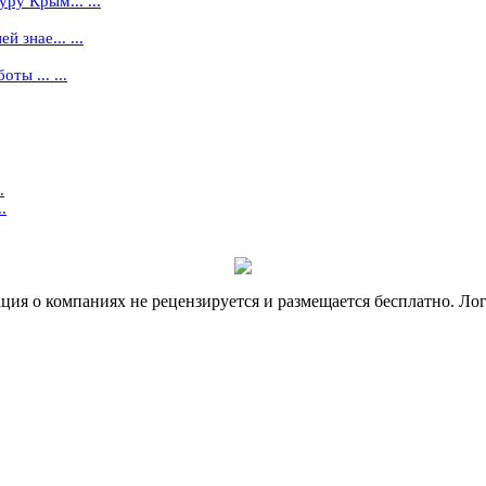
ру Крым... ...
 знае... ...
ты ... ...
.
.
я о компаниях не рецензируется и размещается бесплатно. Лог