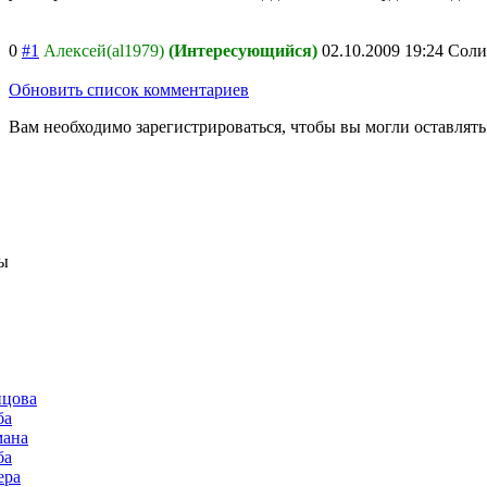
0
#1
Алексей(al1979)
(Интересующийся)
02.10.2009 19:24
Соли
Обновить список комментариев
Вам необходимо зарегистрироваться, чтобы вы могли оставлят
ы
нцова
ба
мана
ба
ера