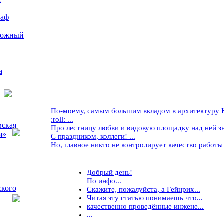
раф
рожный
а
По-моему, самым большим вкладом в архитектуру Кр
:roll: ...
вская
Про лестницу любви и видовую площадку над ней знае
я»
С праздником, коллеги! ...
Но, главное никто не контролирует качество работы ..
Добрый день!
По инфо...
ского
Скажите, пожалуйста, а Гейнрих...
Читая эту статью понимаешь что...
качественно проведённые инжене...
...