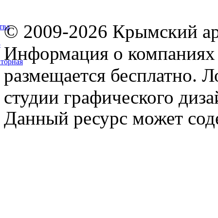
© 2009-2026 Крымский ар
тва
5
Информация о компаниях 
торная
размещается бесплатно. Л
студии графического диза
Данный ресурс может сод