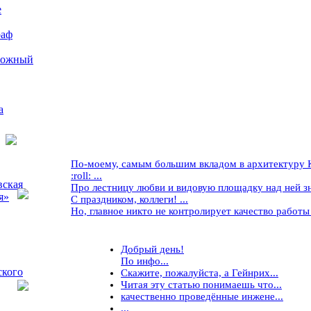
е
раф
рожный
а
По-моему, самым большим вкладом в архитектуру Кр
:roll: ...
вская
Про лестницу любви и видовую площадку над ней знае
я»
С праздником, коллеги! ...
Но, главное никто не контролирует качество работы ..
Добрый день!
По инфо...
ского
Скажите, пожалуйста, а Гейнрих...
Читая эту статью понимаешь что...
качественно проведённые инжене...
...