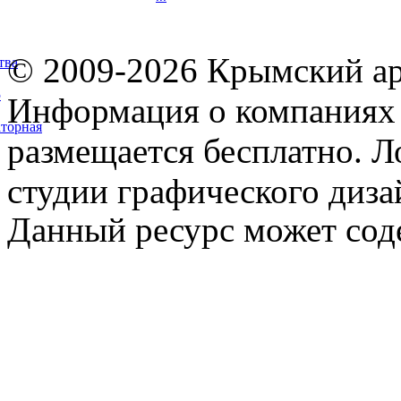
© 2009-2026 Крымский ар
тва
5
Информация о компаниях 
торная
размещается бесплатно. Л
студии графического диза
Данный ресурс может сод