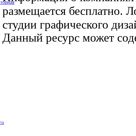
торная
размещается бесплатно. Л
студии графического диза
Данный ресурс может сод
го