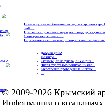
а
По-моему, самым большим вкладом в архитектуру Кр
:roll: ...
вская
Про лестницу любви и видовую площадку над ней знае
я»
С праздником, коллеги! ...
Но, главное никто не контролирует качество работы ..
Добрый день!
По инфо...
ского
Скажите, пожалуйста, а Гейнрих...
Читая эту статью понимаешь что...
качественно проведённые инжене...
...
© 2009-2026 Крымский ар
тва
5
Информация о компаниях 