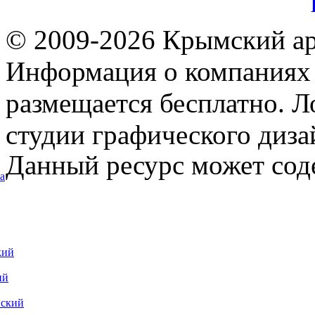
© 2009-2026 Крымский ар
Информация о компаниях 
размещается бесплатно. Л
студии графического диза
Данный ресурс может сод
а
кий
ий
вский