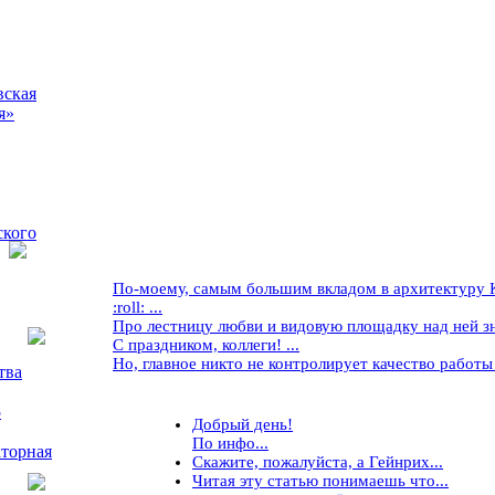
вская
я»
ского
По-моему, самым большим вкладом в архитектуру Кр
:roll: ...
Про лестницу любви и видовую площадку над ней знае
С праздником, коллеги! ...
Но, главное никто не контролирует качество работы ..
тва
5
Добрый день!
По инфо...
торная
Скажите, пожалуйста, а Гейнрих...
Читая эту статью понимаешь что...