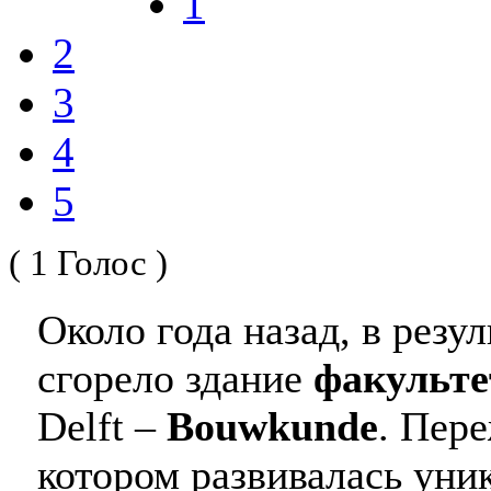
1
2
3
4
5
( 1 Голос )
Около года назад, в резу
сгорело здание
факульте
Delft –
Bouwkunde
. Пер
котором развивалась уни