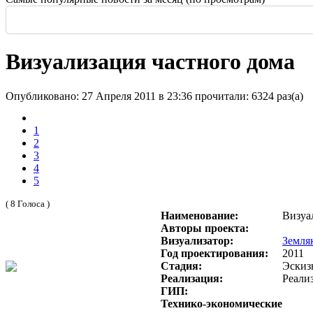
Россия: летние выставки
-
Во всем мире начали возводить небоскребы и
Еще одна Екатерининская - только в С
История и юность одной севастополь
Прогулка по крыше династии Штер
Почти пешеходная главная улица г
Садовая — тишина в центре Крас
Визуализация частного дома
Опубликовано: 27 Апреля 2011 в 23:36
прочитали: 6324 раз(а)
1
2
3
4
5
( 8 Голоса )
Наименование:
Визуа
Авторы проекта:
Визуализатор:
Земля
Год проектирования:
2011
Стадия:
Эскиз
Реализация:
Реали
ГИП:
Технико-экономические