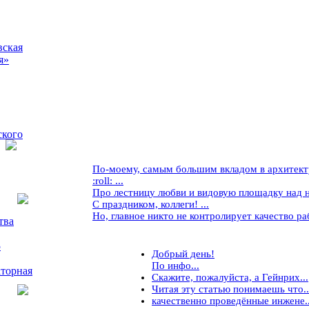
вская
я»
ского
По-моему, самым большим вкладом в архитекту
:roll: ...
Про лестницу любви и видовую площадку над ней
С праздником, коллеги! ...
Но, главное никто не контролирует качество рабо
тва
5
Добрый день!
По инфо...
торная
Скажите, пожалуйста, а Гейнрих...
Читая эту статью понимаешь что..
качественно проведённые инжене..