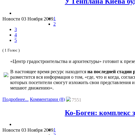
У Генплана Киева бу
1
Новости
03 Ноября 2009
2
3
4
5
( 1 Голос )
«Центр градостроительства и архитектуры» готовит к през
В настоящее время ресурс находится
на последней стадии 
разместится вся информация о том, «где, что и когда, согл
которых посетители смогут изложить свои представления и 
мешают движению».
Подробнее...
Комментарии (8)
7551
Ко-Боген: комплекс 
1
Новости
03 Ноября 2009