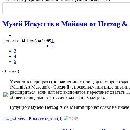
Россия: летние выставки
-
Во всем мире начали возводить небоскребы и
Еще одна Екатерининская - только в С
История и юность одной севастополь
Прогулка по крыше династии Штер
Почти пешеходная главная улица г
Садовая — тишина в центре Крас
Музей Искусств в Майами от Herzog &
1
Новости
04 Ноября 2009
2
3
4
5
( 1 Голос )
Увеличив в три раза (по равнению с площадью старого зда
(Miami Art Museum). «Свежий», поскольку при виде дизайн
расшириться, если для его экспонатов перестанет хватать
общей площадью в 7 тысяч квадратных метров.
Будущему музею Herzog & de Meuron прочат славу не иначе
Подробнее...
Комментарии (3)
3265