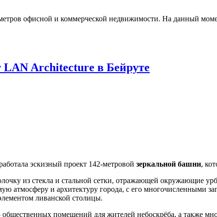
метров офисной и коммерческой недвижимости. На данный момен
 LAN Architecture в Бейруте
работала эскизный проект 142-метровой
зеркальной башни
, ко
болочку из стекла и стальной сетки, отражающей окружающие ур
ую атмосферу и архитектуру города, с его многочисленными з
элементом ливанской столицы.
 общественных помещений для жителей небоскрёба, а также мн