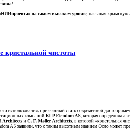
евича
!
НИИпроекта» на самом высоком уровне
, насыщая крымскую 
е кристальной чистоты
ного использования, призванный стать современной достоприме
вестиционных компаний
KLP Eiendom AS
, которая определила ав
 Architects
и
C. F. Møller Architects
, в которой «кристальная чи
ndom AS заявили, что с таким высотным зданием Осло может пре