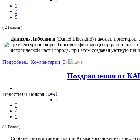
2
3
4
5
( 2 Голоса )
Даниэль Либескинд
(Daniel Libeskind) наконец приоткрыл
архитектурное бюро. Торгово-офисный центр расположат 
исторической части города, при этом создавая уютную пеш
Подробнее...
Комментарии (3)
4601
Поздравления от КАП
1
Новости
03 Ноября 2009
2
3
4
5
( 1 Голос )
Сообщество и администрация Крымского архитектурного п