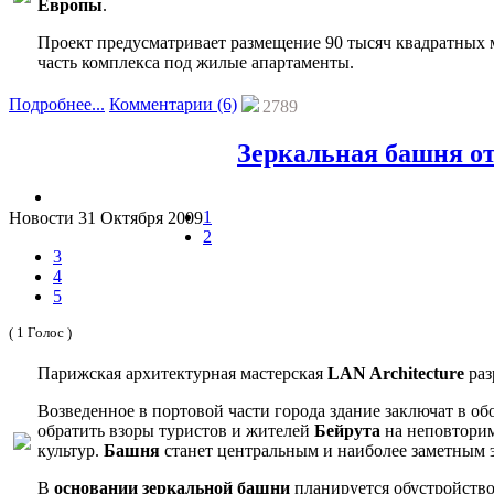
Европы
.
Проект предусматривает размещение 90 тысяч квадратных 
часть комплекса под жилые апартаменты.
Подробнее...
Комментарии (6)
2789
Зеркальная башня от
1
Новости
31 Октября 2009
2
3
4
5
( 1 Голос )
Парижская архитектурная мастерская
LAN Architecture
раз
Возведенное в портовой части города здание заключат в о
обратить взоры туристов и жителей
Бейрута
на неповторим
культур.
Башня
станет центральным и наиболее заметным 
В
основании зеркальной башни
планируется обустройство