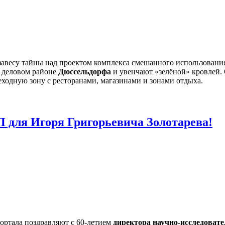
 завесу тайны над проектом комплекса смешанного использовани
в деловом районе
Дюссельдорфа
и увенчают «зелёной» кровлей.
еходную зону с ресторанами, магазинами и зонами отдыха.
 для Игоря Григорьевича Золотарева!
ортала поздравляют с 60-летием
директора научно-исследоват