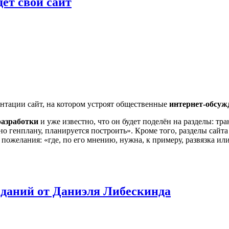
дет свой сайт
ентации сайт, на котором устроят общественные
интернет-обсуж
разработки
и уже известно, что он будет поделён на разделы: тр
асно генплану, планируется построить». Кроме того, разделы сай
пожелания: «где, по его мнению, нужна, к примеру, развязка ил
зданий от Даниэля Либескинда