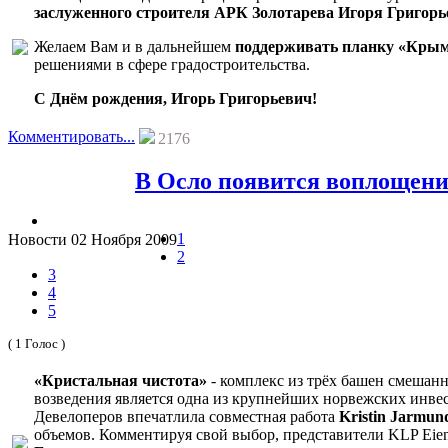
заслуженного строителя АРК Золотарева Игоря Григорь
Желаем Вам и в дальнейшем
поддерживать планку «Крым
решениями в сфере градостроительства.
С Днём рождения, Игорь Григорьевич!
Комментировать...
2176
В Осло появится воплощени
1
Новости
02 Ноября 2009
2
3
4
5
( 1 Голос )
«Кристальная чистота»
- комплекс из трёх башен смешан
возведения является одна из крупнейших норвежских ин
Девелоперов впечатлила совместная работа
Kristin Jarmund
объемов. Комментируя свой выбор, представители KLP Eie