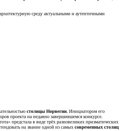
архитектурную среду актуальными и аутентичными
чательностью
столицы Норвегии
. Инициатором его
торов проекта на недавно завершившемся конкурсе.
стота» предстала в виде трёх разновеликих призматических
тендовать на звание одной из самых
современных столиц