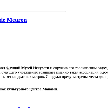
319
з дерева: почему
имферополе.
ской улицы
енбергов
орода.
нодара
-
-
-
235
303
-
-
222
236
303
-
216
 de Meuron
ния) будущий
Музей Искусств
и окружив его тропическим садом
а будущего учреждения возникает именно такая ассоциация. Кро
 11 тысяч квадратных метров. Снаружи предусмотрены места для 
 как
культурного центра Майами
.