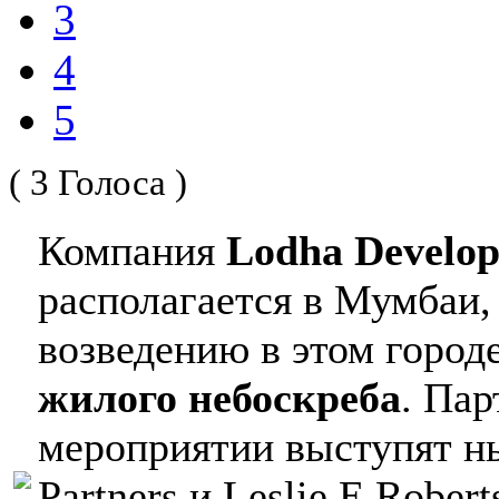
3
4
5
( 3 Голоса )
Компания
Lodha Develop
располагается в Мумбаи,
возведению в этом город
жилого небоскреба
. Па
мероприятии выступят нь
Partners и Leslie E Robert