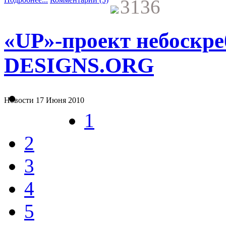
3136
«UP»-проект небоскре
DESIGNS.ORG
Новости
17 Июня 2010
1
2
3
4
5