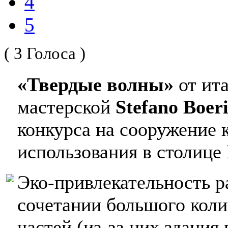
4
5
( 3 Голоса )
«Твердые волны»
от ит
мастерской
Stefano Boer
конкурса на сооружение 
использования в столице 
Эко-привлекательность р
сочетании большого кол
частей (из-за них здания