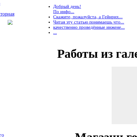
5
Добрый день!
По инфо...
торная
Скажите, пожалуйста, а Гейнрих...
Читая эту статью понимаешь что...
качественно проведённые инжене...
...
Работы
из гал
го