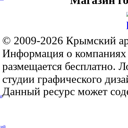
Магазин
го
© 2009-2026 Крымский ар
Информация о компаниях 
размещается бесплатно. Л
студии графического диза
Данный ресурс может сод
а
кий