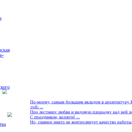
а
вская
я»
ского
По-моему, самым большим вкладом в архитектуру Кр
:roll: ...
Про лестницу любви и видовую площадку над ней знае
С праздником, коллеги! ...
Но, главное никто не контролирует качество работы ..
тва