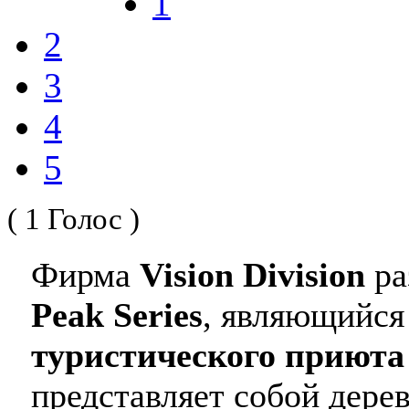
1
2
3
4
5
( 1 Голос )
Фирма
Vision Division
ра
Peak Series
, являющийся
туристического приюта
представляет собой дере