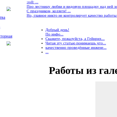
:roll: ...
Про лестницу любви и видовую площадку над ней знае
С праздником, коллеги! ...
Но, главное никто не контролирует качество работы ..
тва
5
Добрый день!
По инфо...
торная
Скажите, пожалуйста, а Гейнрих...
Читая эту статью понимаешь что...
качественно проведённые инжене...
...
Работы
из гал