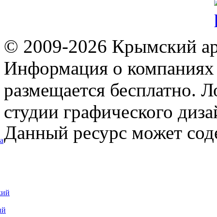
© 2009-2026 Крымский ар
Информация о компаниях 
размещается бесплатно. Л
студии графического диза
Данный ресурс может сод
а
кий
ий