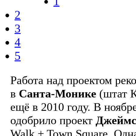
1
2
3
4
5
Работа над проектом ре
в
Санта-Монике
(штат 
ещё в 2010 году. В нояб
одобрило проект
Джеймс
Walk + Town Square. Одн