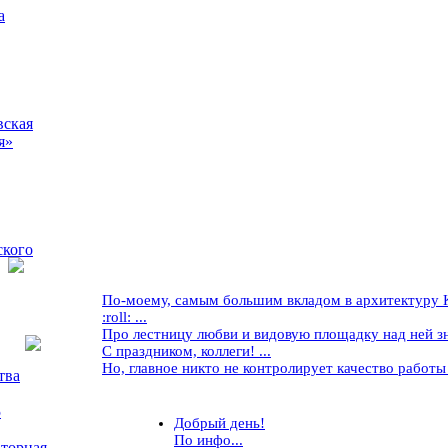
а
вская
я»
ского
По-моему, самым большим вкладом в архитектуру Кр
:roll: ...
Про лестницу любви и видовую площадку над ней знае
С праздником, коллеги! ...
Но, главное никто не контролирует качество работы ..
тва
5
Добрый день!
По инфо...
торная