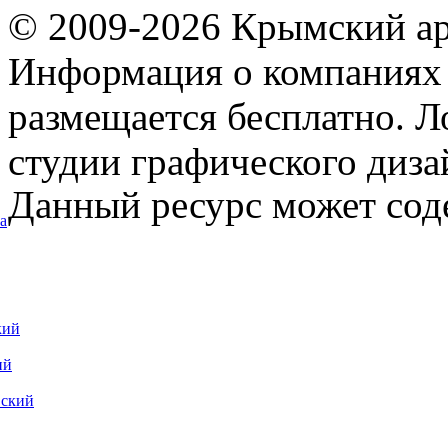
© 2009-2026 Крымский ар
Информация о компаниях 
размещается бесплатно. Л
студии графического диза
Данный ресурс может сод
а
кий
ий
вский