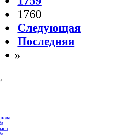
1759
1760
Следующая
Последняя
»
ы
нцова
ба
мана
ба