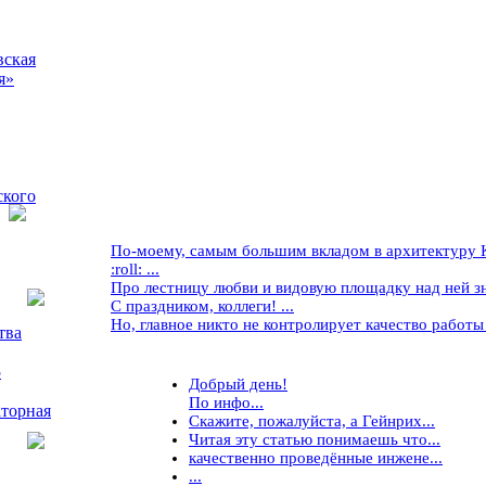
вская
я»
ского
По-моему, самым большим вкладом в архитектуру Кр
:roll: ...
Про лестницу любви и видовую площадку над ней знае
С праздником, коллеги! ...
Но, главное никто не контролирует качество работы ..
тва
5
Добрый день!
По инфо...
торная
Скажите, пожалуйста, а Гейнрих...
Читая эту статью понимаешь что...
качественно проведённые инжене...
...