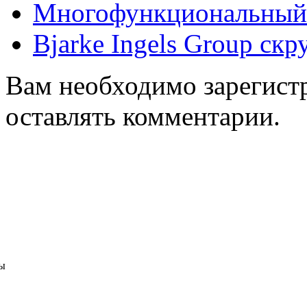
Многофункциональный 
Bjarke Ingels Group ск
Вам необходимо зарегистр
оставлять комментарии.
ы