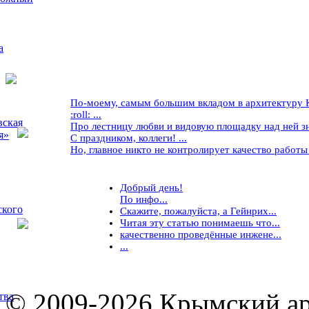
а
По-моему, самым большим вкладом в архитектуру Кр
:roll: ...
вская
Про лестницу любви и видовую площадку над ней знае
я»
С праздником, коллеги! ...
Но, главное никто не контролирует качество работы ..
Добрый день!
По инфо...
ского
Скажите, пожалуйста, а Гейнрих...
Читая эту статью понимаешь что...
качественно проведённые инжене...
...
© 2009-2026 Крымский ар
тва