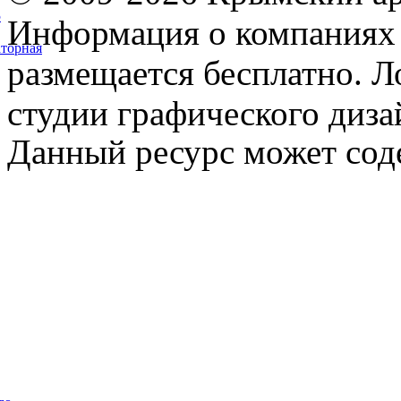
5
Информация о компаниях 
торная
размещается бесплатно. Л
студии графического диза
Данный ресурс может сод