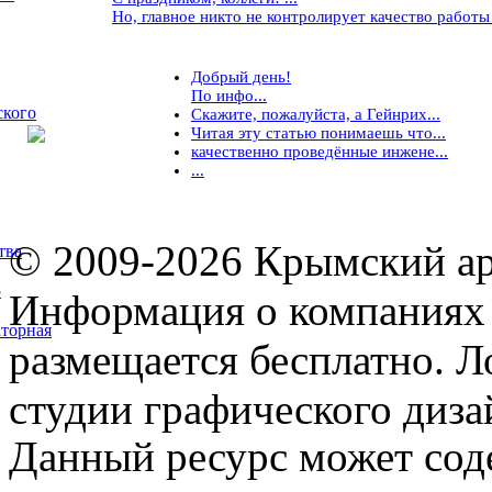
Но, главное никто не контролирует качество работы ..
Добрый день!
По инфо...
ского
Скажите, пожалуйста, а Гейнрих...
Читая эту статью понимаешь что...
качественно проведённые инжене...
...
© 2009-2026 Крымский ар
тва
5
Информация о компаниях 
торная
размещается бесплатно. Л
студии графического диза
Данный ресурс может сод