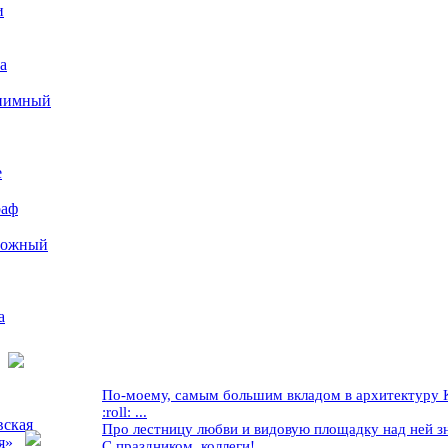
и
а
иимный
е
раф
рожный
а
По-моему, самым большим вкладом в архитектуру Кр
:roll: ...
вская
Про лестницу любви и видовую площадку над ней знае
я»
С праздником, коллеги! ...