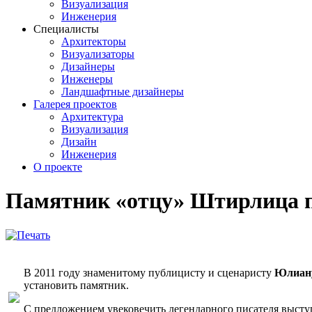
Визуализация
Инженерия
Специалисты
Архитекторы
Визуализаторы
Дизайнеры
Инженеры
Ландшафтные дизайнеры
Галерея проектов
Архитектура
Визуализация
Дизайн
Инженерия
О проекте
Памятник «отцу» Штирлица п
В 2011 году знаменитому публицисту и сценаристу
Юлиану
установить памятник.
С предложением увековечить легендарного писателя выст