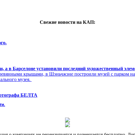
Свежие новости на КАП:
го.
си, а в Барселоне установили последний художественный эле
ревянными крышами, в Шэньчжэне построили музей с парком н
нального музея.
фотографа БЕЛТА
ти.
я о компаниях не рецензируется и размещается бесплатно. Лог