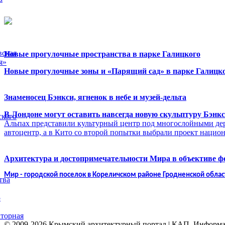
вская
Новые прогулочные пространства в парке Галицкого
я»
Новые прогулочные зоны и «Парящий сад» в парке Галицко
Знаменосец Бэнкси, ягненок в небе и музей-дельта
В Лондоне могут оставить навсегда новую скульптуру Бэнк
ского
Альпах представили культурный центр под многослойными де
автоцентр, а в Кито со второй попытки выбрали проект нацио
Архитектура и достопримечательности Мира в объективе 
Мир - городской поселок в Кореличском районе Гродненской облас
тва
5
торная
© 2009-2026 Крымский архитектурный портал | КАП. Информаци