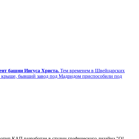
мент башни Иисуса Христа.
Тем временем в Швейцарских
а крыше, бывший завод под Мадридом приспособили под
отип КАП разработан в студии графического дизайна "О!