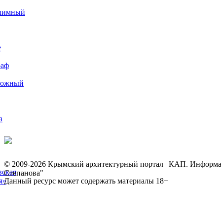
иимный
е
раф
рожный
а
© 2009-2026 Крымский архитектурный портал | КАП. Информаци
вская
Степанова"
я»
Данный ресурс может содержать материалы 18+