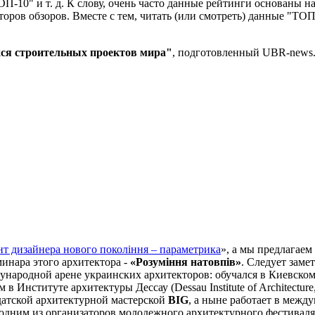
-10" и т. д. К слову, очень часто данные рейтинги основаны на
торов обзоров. Вместе с тем, читать (или смотреть) данные "ТО
я строительных проектов мира"
, подготовленный UBR-news
нт дизайнера нового покоління – параметрика
», а мы предлагаем
инара этого архитектора -
«Розуміння натовпів»
. Следует замет
ународной арене украинских архитекторов: обучался в Киевско
 Институте архитектуры Дессау (Dessau Institute of Architecture
датской архитектурной мастерской
BIG
, а ныне работает в межд
 одним из организаторов молодежного архитектурного фестиваля