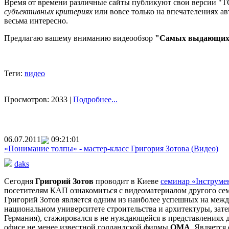
Время от времени различные сайты публикуют свои версии "ТОП
субъективных критериях
или вовсе только на впечателениях ав
весьма интересно.
Предлагаю вашему вниманию видеообзор
"Самых выдающихс
Теги:
видео
Просмотров: 2033 |
Подробнее...
06.07.2011
09:21:01
«Понимание толпы» - мастер-класс Григория Зотова (Видео)
daks
Сегодня
Григорий Зотов
проводит в Киеве
семинар «Інструме
посетителям КАП ознакомиться с видеоматериалом другого сем
Григорий Зотов является одним из наиболее успешных на межд
национальном университете строительства и архитектуры, затем в
Германия), стажировался в не нуждающейся в представлениях 
офисе не менее известной голландской фирмы
OMA
. Является