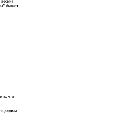
 весьма
Пы" бывает
.
ить, что
м
,
ународном