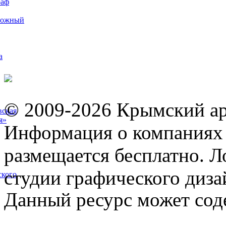
раф
рожный
а
© 2009-2026 Крымский ар
вская
я»
Информация о компаниях 
размещается бесплатно. Л
студии графического диза
ского
Данный ресурс может сод