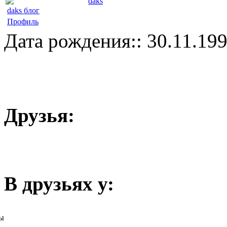
daks
daks блог
Профиль
Дата рождения:: 30.11.19
Друзья:
В друзьях у:
ы