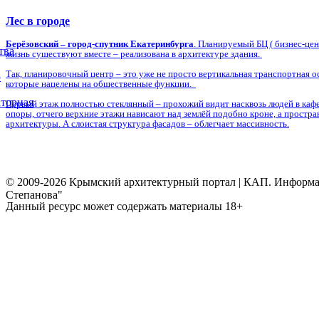
Лес в городе
Берёзовский – город-спутник Екатеринбурга
. Планируемый БЦ ( бизнес-це
тва
жизнь существуют вместе – реализована в архитектуре здания.
Так, планировочный центр – это уже не просто вертикальная транспортная о
5
которые нацелены на общественные функции.
торная
Первый этаж полностью стеклянный – прохожий видит насквозь людей в кафе,
опоры, отчего верхние этажи нависают над землёй подобно кроне, а простр
архитектуры. А слоистая структура фасадов – облегчает массивность.
© 2009-2026 Крымский архитектурный портал | КАП. Информаци
Степанова"
Данный ресурс может содержать материалы 18+