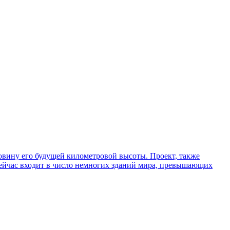
ловину его будущей километровой высоты. Проект, также
сейчас входит в число немногих зданий мира, превышающих