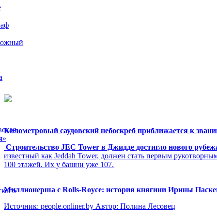
е
раф
рожный
а
вская
Километровый саудовский небоскреб приближается к звани
я»
Строительство JEC Tower в Джидде достигло нового рубеж
известный как Jeddah Tower, должен стать первым рукотворны
100 этажей. Их у башни уже 107.
Миллионерша с Rolls-Royсе: история княгини Ирины Паск
ского
Источник: people.onliner.by Автор: Полина Лесовец