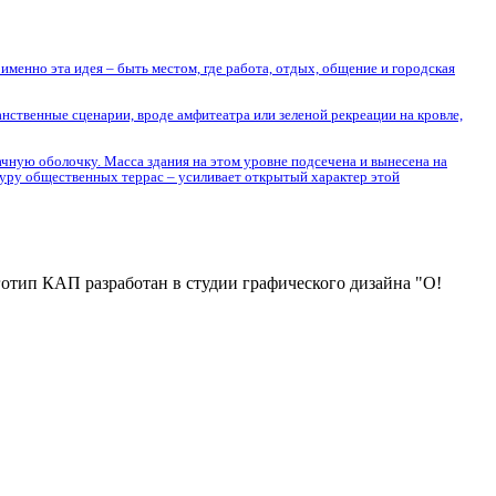
менно эта идея – быть местом, где работа, отдых, общение и городская
нственные сценарии, вроде амфитеатра или зеленой рекреации на кровле,
ачную оболочку. Масса здания на этом уровне подсечена и вынесена на
туру общественных террас – усиливает открытый характер этой
отип КАП разработан в студии графического дизайна "О!