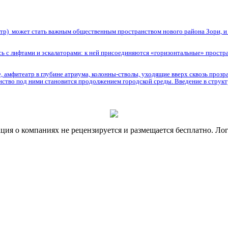
нтр) может стать важным общественным пространством нового района Зори, и и
сь с лифтами и эскалаторами: к ней присоединяются «горизонтальные» простра
 амфитеатр в глубине атриума, колонны-стволы, уходящие вверх сквозь прозр
анство под ними становится продолжением городской среды. Введение в струк
я о компаниях не рецензируется и размещается бесплатно. Лог