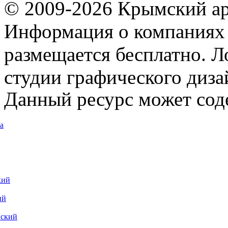
© 2009-2026 Крымский ар
Информация о компаниях 
размещается бесплатно. Л
студии графического диза
Данный ресурс может сод
а
кий
ий
вский