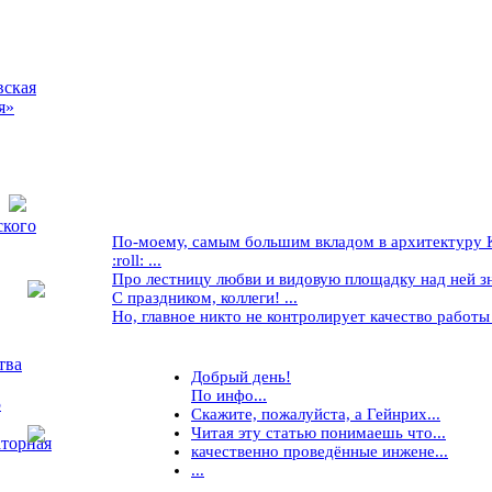
вская
я»
ского
По-моему, самым большим вкладом в архитектуру Кр
:roll: ...
Про лестницу любви и видовую площадку над ней знае
С праздником, коллеги! ...
Но, главное никто не контролирует качество работы ..
тва
Добрый день!
По инфо...
5
Скажите, пожалуйста, а Гейнрих...
Читая эту статью понимаешь что...
торная
качественно проведённые инжене...
...