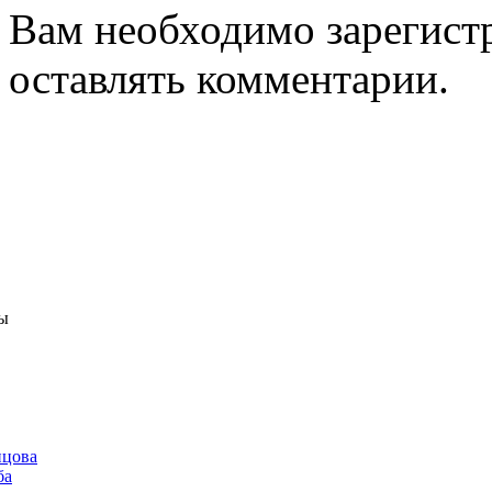
Вам необходимо зарегистр
оставлять комментарии.
ы
нцова
ба