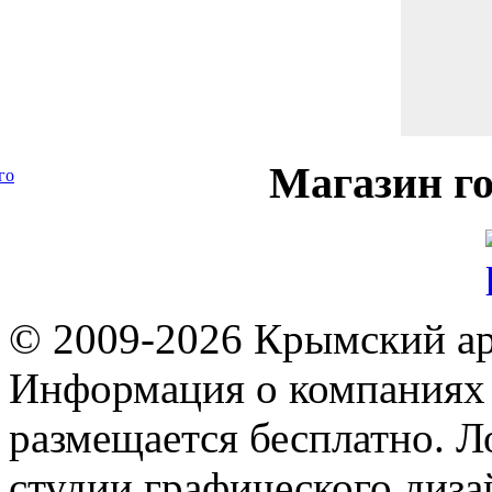
Магазин
го
го
© 2009-2026 Крымский ар
Информация о компаниях 
размещается бесплатно. Л
студии графического диза