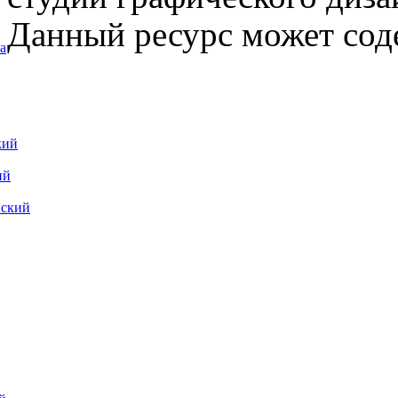
Данный ресурс может сод
а
кий
ий
вский