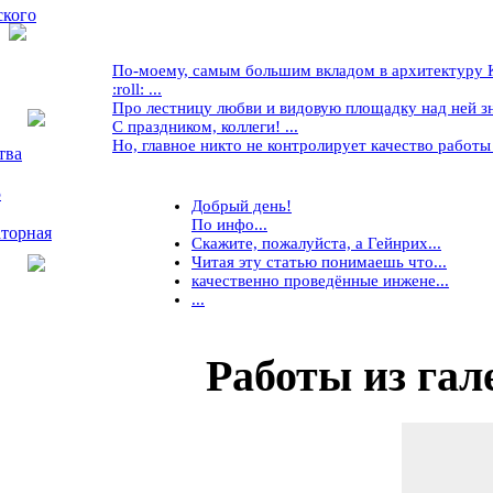
ского
По-моему, самым большим вкладом в архитектуру Кр
:roll: ...
Про лестницу любви и видовую площадку над ней знае
С праздником, коллеги! ...
Но, главное никто не контролирует качество работы ..
тва
5
Добрый день!
По инфо...
торная
Скажите, пожалуйста, а Гейнрих...
Читая эту статью понимаешь что...
качественно проведённые инжене...
...
Работы
из гал