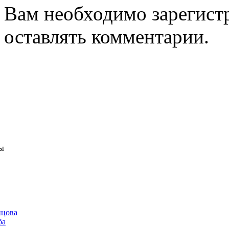
Вам необходимо зарегистр
оставлять комментарии.
ы
нцова
ба