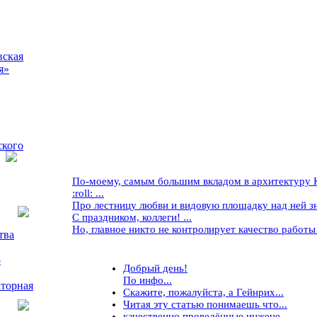
вская
я»
ского
По-моему, самым большим вкладом в архитектуру Кр
:roll: ...
Про лестницу любви и видовую площадку над ней знае
С праздником, коллеги! ...
Но, главное никто не контролирует качество работы ..
тва
5
Добрый день!
По инфо...
торная
Скажите, пожалуйста, а Гейнрих...
Читая эту статью понимаешь что...
качественно проведённые инжене...