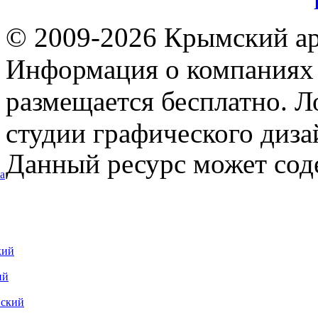
© 2009-2026 Крымский ар
Информация о компаниях 
размещается бесплатно. Л
студии графического диза
Данный ресурс может сод
а
кий
ий
вский