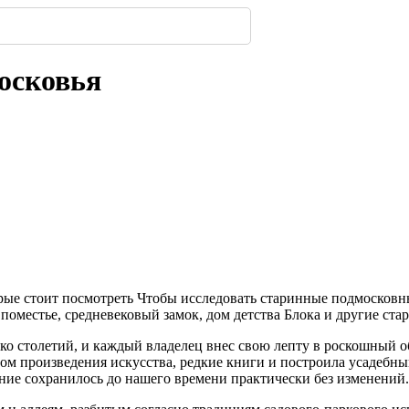
322
 появится посередине ...
имферополе.
ской улицы
енбергов
орода.
нодара
-
-
-
235
303
-
-
223
238
304
-
219
осковья
рые стоит посмотреть Чтобы исследовать старинные подмосковны
 поместье, средневековый замок, дом детства Блока и другие ст
ко столетий, и каждый владелец внес свою лепту в роскошный 
ом произведения искусства, редкие книги и построила усадебны
ние сохранилось до нашего времени практически без изменений.