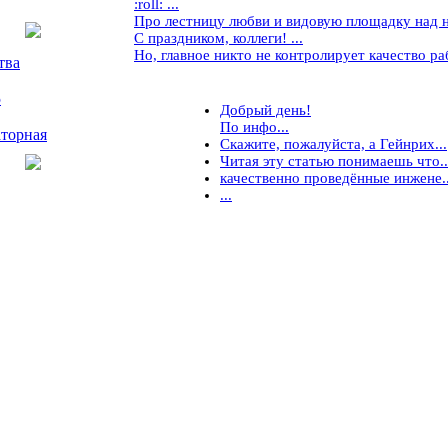
:roll: ...
Про лестницу любви и видовую площадку над ней
С праздником, коллеги! ...
Но, главное никто не контролирует качество рабо
тва
5
Добрый день!
По инфо...
торная
Скажите, пожалуйста, а Гейнрих...
Читая эту статью понимаешь что..
качественно проведённые инжене..
...