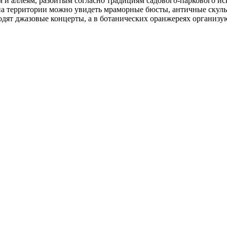
ам и аллеям, разбитым согласно традициям садового-паркового 
на территории можно увидеть мраморные бюсты, античные скуль
дят джазовые концерты, а в ботанических оранжереях организу