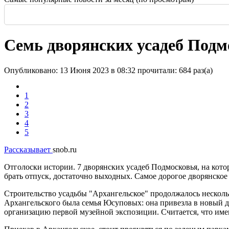
Россия: летние выставки
-
Здание высотой 140 м и площадью более 170 тысяч м2
Еще одна Екатерининская - только в С
История и юность одной севастополь
Прогулка по крыше династии Штер
Почти пешеходная главная улица г
Садовая — тишина в центре Крас
Семь дворянских усадеб Подм
Опубликовано: 13 Июня 2023 в 08:32
прочитали: 684 раз(а)
1
2
3
4
5
Рассказывает
snob.ru
Отголоски истории. 7 дворянских усадеб Подмосковья, на кото
брать отпуск, достаточно выходных. Самое дорогое дворянское
Строительство усадьбы "Архангельское" продолжалось несколь
Архангельского была семья Юсуповых: она привезла в новый д
организацию первой музейной экспозиции. Считается, что име