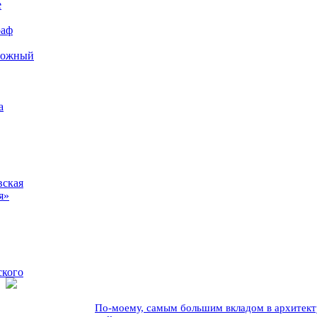
е
раф
рожный
а
вская
я»
ского
По-моему, самым большим вкладом в архитекту