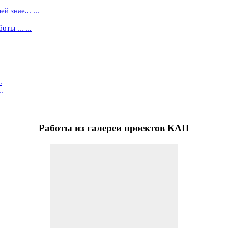
 знае... ...
ты ... ...
.
.
Работы
из галереи проектов КАП