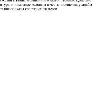
искусства Италии, Франции и Англии. Помимо идеально
птуры и памятные колонны в честь посещения усадьбы
ют кинопоказы советских фильмов.