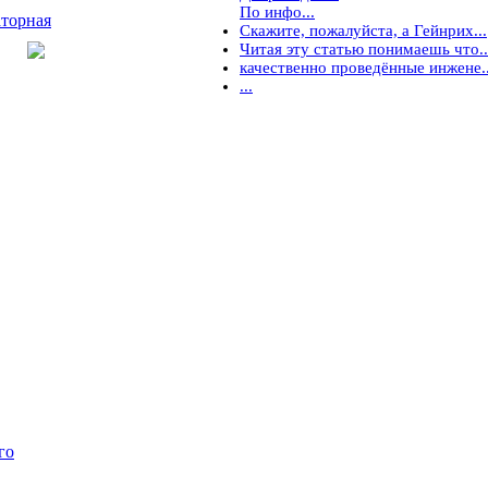
По инфо...
торная
Скажите, пожалуйста, а Гейнрих...
Читая эту статью понимаешь что..
качественно проведённые инжене..
...
го