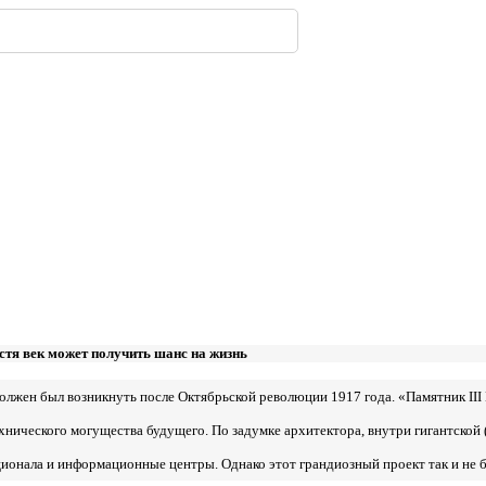
319
з дерева: почему
имферополе.
ской улицы
енбергов
орода.
нодара
-
-
-
235
302
-
-
222
236
303
-
216
стя век может получить шанс на жизнь
лжен был возникнуть после Октябрьской революции 1917 года. «Памятник III
ического могущества будущего. По задумке архитектора, внутри гигантской
ионала и информационные центры. Однако этот грандиозный проект так и не 