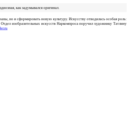
здиозная, как задумывался оригинал.
раны, но и сформировать новую культуру. Искусству отводилась особая роль:
и Отдел изобразительных искусств Наркомпроса поручил художнику Татлину
er.ru