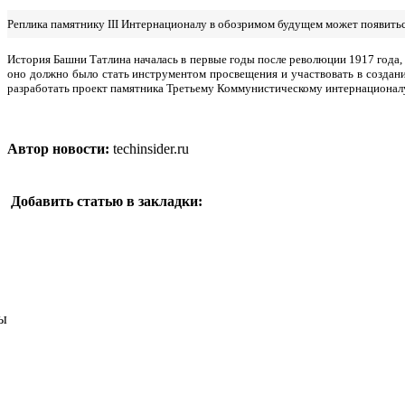
Реплика памятнику III Интернационалу в обозримом будущем может появиться 
История Башни Татлина началась в первые годы после революции 1917 года, 
оно должно было стать инструментом просвещения и участвовать в создан
разработать проект памятника Третьему Коммунистическому интернационалу
Автор новости:
techinsider.ru
Добавить статью в закладки:
ы