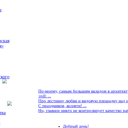
а
вская
я»
ского
По-моему, самым большим вкладом в архитекту
:roll: ...
Про лестницу любви и видовую площадку над ней
С праздником, коллеги! ...
Но, главное никто не контролирует качество рабо
тва
5
Добрый день!