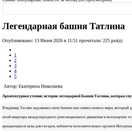
Россия: летние выставки
-
Во всем мире начали возводить небоскребы и
Еще одна Екатерининская - только в С
История и юность одной севастополь
Прогулка по крыше династии Штер
Почти пешеходная главная улица г
Садовая — тишина в центре Крас
Легендарная башня Татлина
Опубликовано: 13 Июня 2026 в 11:51
прочитали: 225 раз(а)
1
2
3
4
5
Автор: Екатерина Николаева
Архитектурная утопия: история легендарной Башни Татлина, которая спу
Владимир Татлин задумывал свою башню как символ нового мира, который до
штаб-квартира международного революционного движения и воплощение техн
вращающиеся залы для съездов, кабинеты исполнительных органов Интернац