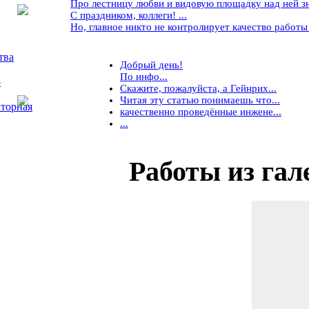
Про лестницу любви и видовую площадку над ней знае
С праздником, коллеги! ...
Но, главное никто не контролирует качество работы ..
тва
Добрый день!
По инфо...
5
Скажите, пожалуйста, а Гейнрих...
Читая эту статью понимаешь что...
торная
качественно проведённые инжене...
...
Работы
из гал