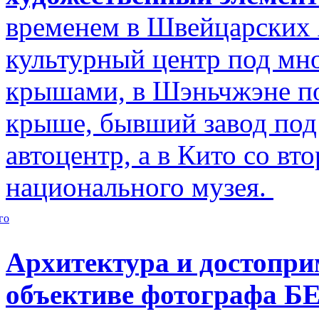
временем в Швейцарских 
культурный центр под м
крышами, в Шэньчжэне по
крыше, бывший завод по
автоцентр, а в Кито со в
национального музея.
го
Архитектура и достопри
объективе фотографа Б