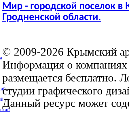
Мир - городской поселок в
Гродненской области.
© 2009-2026 Крымский ар
а
Информация о компаниях 
размещается бесплатно. Л
студии графического диза
кий
ий
Данный ресурс может сод
вский