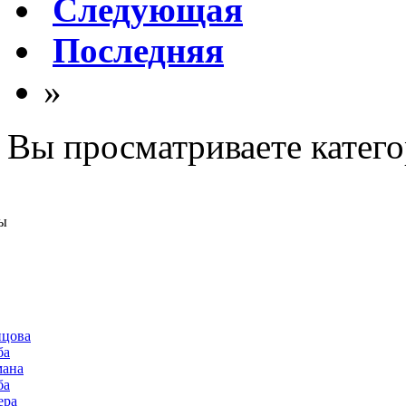
Следующая
Последняя
»
Вы просматриваете катег
ы
нцова
ба
мана
ба
ера