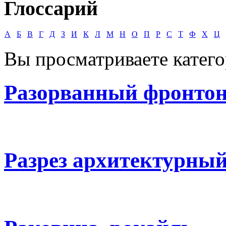
Глоссарий
А
Б
В
Г
Д
З
И
К
Л
М
Н
О
П
Р
С
Т
Ф
Х
Ц
Вы просматриваете катег
Разорванный фронто
Разрез архитектурны