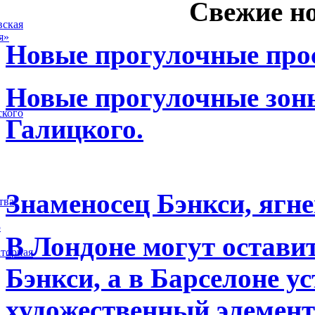
Свежие н
вская
я»
Новые прогулочные прос
Новые прогулочные зоны
ского
Галицкого.
Знаменосец Бэнкси, ягне
тва
5
В Лондоне могут остави
торная
Бэнкси, а в Барселоне у
художественный элемент