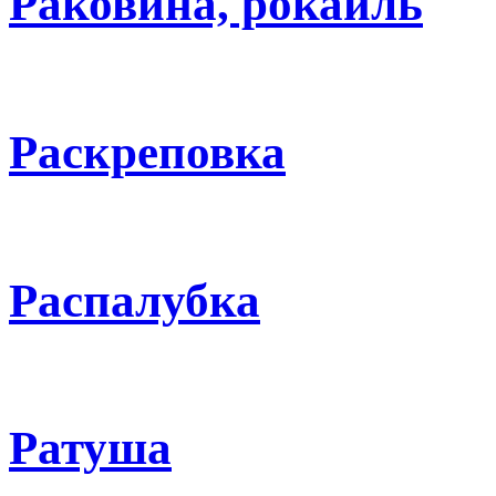
Раковина, рокайль
Раскреповка
Распалубка
Ратуша