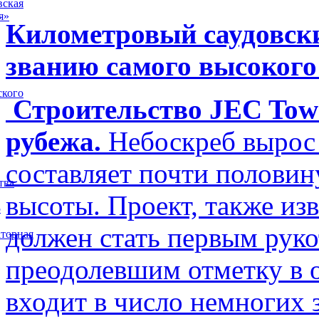
вская
я»
Километровый саудовски
званию самого высокого
ского
Строительство JEC Towe
рубежа.
Небоскреб вырос 
составляет почти полови
тва
высоты. Проект, также изв
5
должен стать первым рук
торная
преодолевшим отметку в о
входит в число немногих