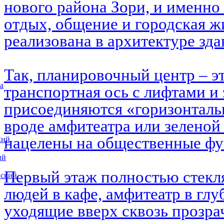
нового района Зори, и именно 
отдых, общение и городская ж
реализована в архитектуре зд
Так, планировочный центр – э
а
транспортная ось с лифтами и 
присоединяются «горизонталь
вроде амфитеатра или зеленой
нацелены на общественные ф
кий
ий
Первый этаж полностью стекл
вский
людей в кафе, амфитеатр в глу
уходящие вверх сквозь прозра