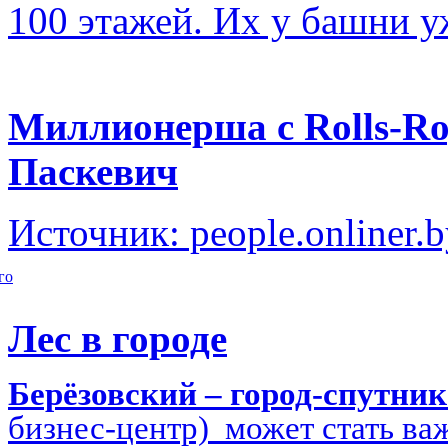
100 этажей. Их у башни у
Миллионерша с Rolls-Ro
Паскевич
Источник: people.onliner.
го
Лес в городе
Берёзовский – город-спутни
бизнес-центр) может стать в