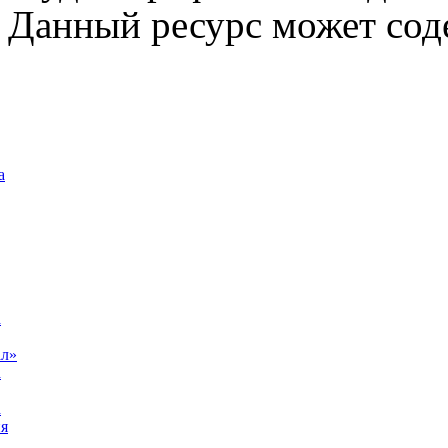
Данный ресурс может сод
а
а
ал»
а
а
я
а