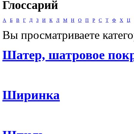
Глоссарий
А
Б
В
Г
Д
З
И
К
Л
М
Н
О
П
Р
С
Т
Ф
Х
Ц
Вы просматриваете катег
Шатер, шатровое пок
Ширинка