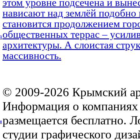
этом уровне подсечена и выне
нависают над землёй подобно 
становится продолжением горо
общественных террас – усилив
й
архитектуры. А слоистая струк
массивность.
© 2009-2026 Крымский ар
Информация о компаниях 
размещается бесплатно. Л
я
студии графического диза