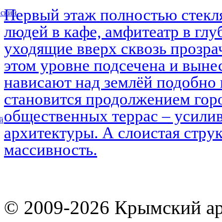
Первый этаж полностью стекл
вский
людей в кафе, амфитеатр в глу
уходящие вверх сквозь прозра
этом уровне подсечена и выне
нависают над землёй подобно 
становится продолжением горо
общественных террас – усилив
й
архитектуры. А слоистая струк
массивность.
© 2009-2026 Крымский ар