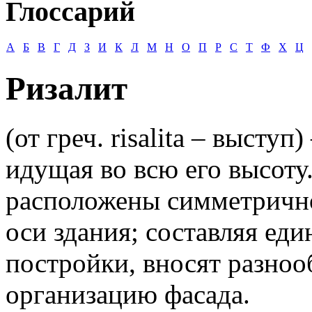
Глоссарий
А
Б
В
Г
Д
З
И
К
Л
М
Н
О
П
Р
С
Т
Ф
Х
Ц
Ризалит
(от греч. risalita – высту
идущая во всю его высоту
расположены симметричн
оси здания; составляя еди
постройки, вносят разноо
организацию фасада.