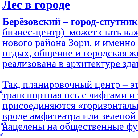
Лес в городе
Берёзовский – город-спутни
бизнес-центр) может стать в
нового района Зори, и именно 
отдых, общение и городская ж
реализована в архитектуре зд
Так, планировочный центр – э
а
транспортная ось с лифтами и 
присоединяются «горизонталь
вроде амфитеатра или зеленой
нацелены на общественные ф
кий
ий