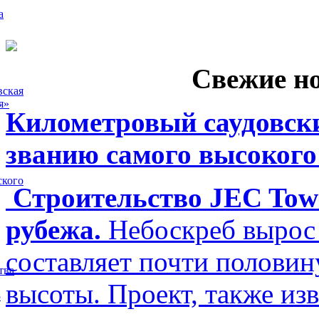
а
Свежие н
вская
я»
Километровый саудовски
званию самого высокого
ского
Строительство JEC Towe
рубежа.
Небоскреб вырос 
составляет почти полови
тва
высоты. Проект, также изв
5