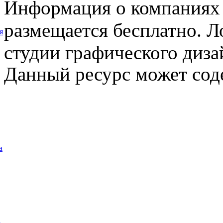
Информация о компаниях 
размещается бесплатно. Л
я
студии графического диза
Данный ресурс может сод
а
а