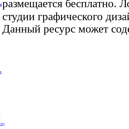
размещается бесплатно. Л
я
студии графического диза
Данный ресурс может сод
а
а
ал»
а