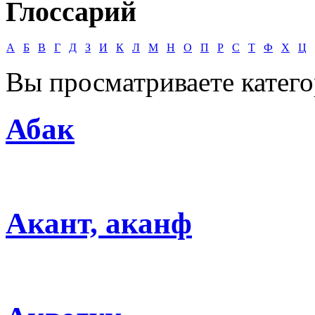
Глоссарий
А
Б
В
Г
Д
З
И
К
Л
М
Н
О
П
Р
С
Т
Ф
Х
Ц
Вы просматриваете катег
Абак
Акант, аканф