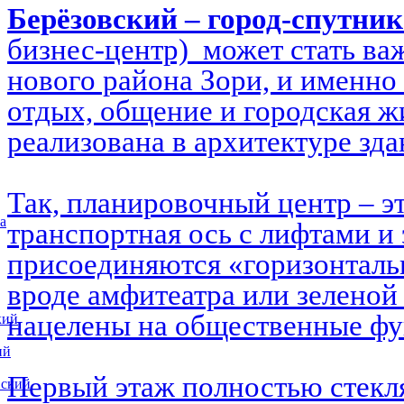
Берёзовский – город-спутни
бизнес-центр) может стать в
нового района Зори, и именно 
отдых, общение и городская ж
реализована в архитектуре зд
Так, планировочный центр – э
а
транспортная ось с лифтами и 
присоединяются «горизонталь
вроде амфитеатра или зеленой
нацелены на общественные ф
кий
ий
Первый этаж полностью стекл
вский