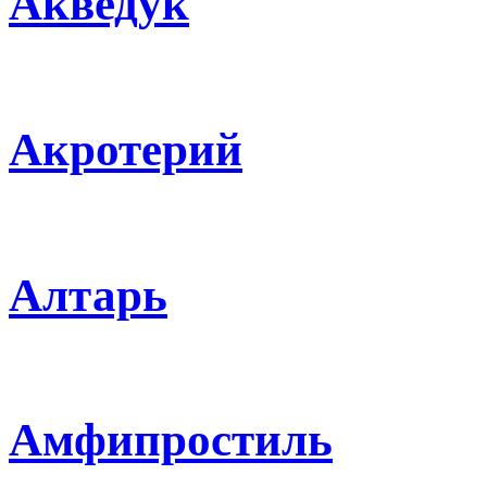
Акведук
Акротерий
Алтарь
Амфипростиль