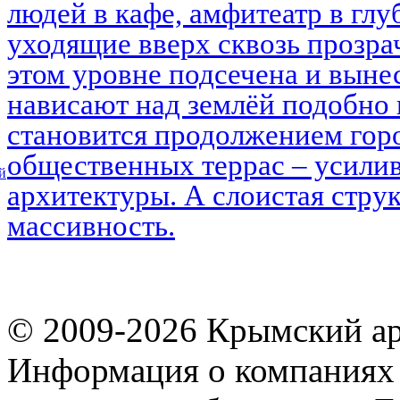
людей в кафе, амфитеатр в глу
уходящие вверх сквозь прозра
этом уровне подсечена и выне
нависают над землёй подобно 
становится продолжением горо
общественных террас – усилив
й
архитектуры. А слоистая струк
массивность.
© 2009-2026 Крымский ар
Информация о компаниях 