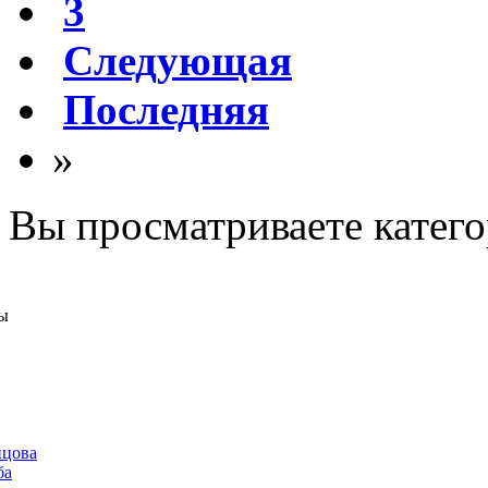
3
Следующая
Последняя
»
Вы просматриваете катег
ы
нцова
ба