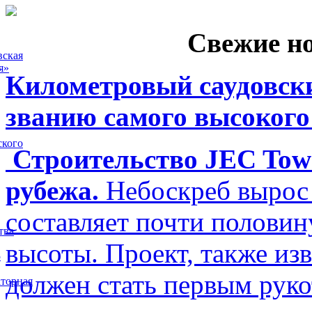
Свежие н
вская
я»
Километровый саудовски
званию самого высокого
ского
Строительство JEC Towe
рубежа.
Небоскреб вырос 
составляет почти полови
тва
высоты. Проект, также изв
5
должен стать первым рук
торная