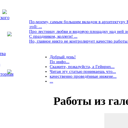
ского
По-моему, самым большим вкладом в архитектуру Кр
:roll: ...
Про лестницу любви и видовую площадку над ней знае
С праздником, коллеги! ...
Но, главное никто не контролирует качество работы ..
тва
Добрый день!
По инфо...
5
Скажите, пожалуйста, а Гейнрих...
Читая эту статью понимаешь что...
торная
качественно проведённые инжене...
...
Работы
из гал