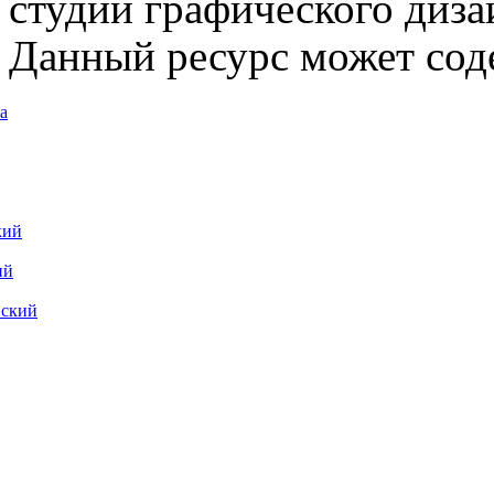
студии графического диза
Данный ресурс может сод
а
кий
ий
вский