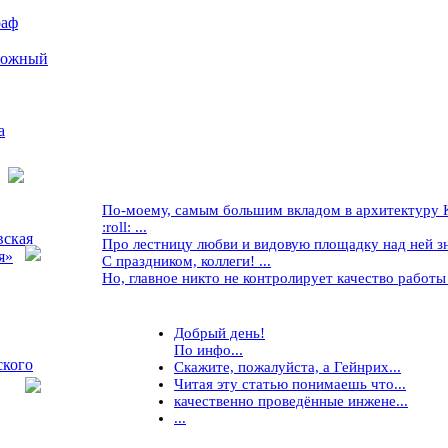
раф
рожный
а
По-моему, самым большим вкладом в архитектуру Кр
:roll: ...
вская
Про лестницу любви и видовую площадку над ней знае
я»
С праздником, коллеги! ...
Но, главное никто не контролирует качество работы ..
Добрый день!
По инфо...
ского
Скажите, пожалуйста, а Гейнрих...
Читая эту статью понимаешь что...
качественно проведённые инжене...
...