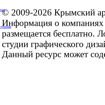
© 2009-2026 Крымский ар
тва
5
Информация о компаниях 
торная
размещается бесплатно. Л
студии графического диза
Данный ресурс может сод