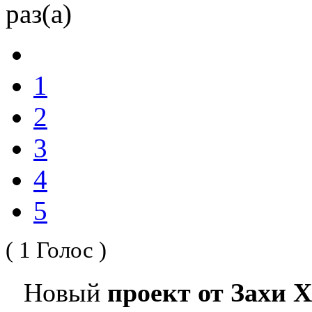
раз(а)
1
2
3
4
5
( 1 Голос )
Новый
проект от Захи 