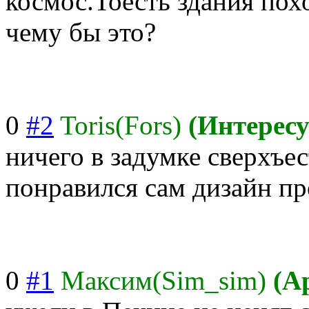
космос.Тоесть здания пох
чему бы это?
0
#2
Toris(Fors)
(Интерес
ничего в задумке сверхъе
понравился сам дизайн пр
0
#1
Максим(Sim_sim)
(А