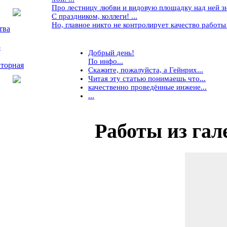
Про лестницу любви и видовую площадку над ней знае
С праздником, коллеги! ...
Но, главное никто не контролирует качество работы ..
тва
5
Добрый день!
По инфо...
торная
Скажите, пожалуйста, а Гейнрих...
Читая эту статью понимаешь что...
качественно проведённые инжене...
...
Работы
из гал