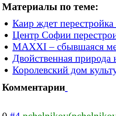
Материалы по теме:
Каир ждет перестройка о
Центр Софии перестро
MAXXI – сбывшаяся ме
Двойственная природа 
Королевский дом культу
Комментарии
0
#4
pchelnikov(pchelniko