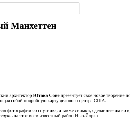
323
 появится посередине ...
имферополе.
ской улицы
енбергов
орода.
нодара
-
-
-
240
308
-
-
224
240
309
-
224
ый Манхеттен
нский архитектор
Ютака Соне
презентует свое новое творение п
яющая собой подробную карту делового центра США.
ал фотографии со спутника, а также снимки, сделанные им во вр
лянуть
на этот всем известный район Нью-Йорка.