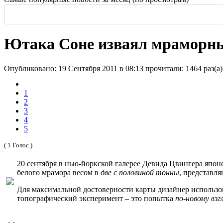
Россия: летние выставки
-
Здание высотой 140 м и площадью более 170 тысяч м2
Еще одна Екатерининская - только в С
История и юность одной севастополь
Прогулка по крыше династии Штер
Почти пешеходная главная улица г
Садовая — тишина в центре Крас
Ютака Соне изваял мраморн
Опубликовано: 19 Сентября 2011 в 08:13
прочитали: 1464 раз(а)
1
2
3
4
5
( 1 Голос )
20 сентября в нью-йоркской галерее Девида Цвингера япо
белого мрамора весом в
две с половиной тонны
, представл
Для максимальной достоверности карты дизайнер использов
топографический эксперимент – это попытка
по-новому взг