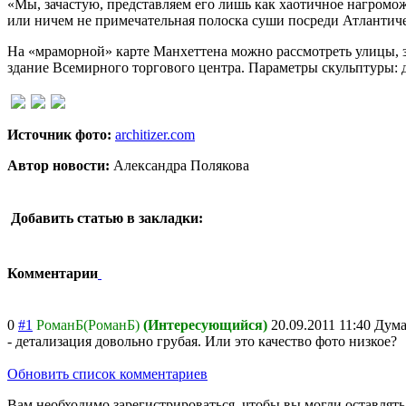
«Мы, зачастую, представляем его лишь как хаотичное нагроможд
или ничем не примечательная полоска суши посреди Атлантиче
На «мраморной» карте Манхеттена можно рассмотреть улицы, з
здание Всемирного торгового центра. Параметры скульптуры: 
Источник фото:
architizer.com
Автор новости:
Александра Полякова
Добавить статью в закладки:
Комментарии
0
#1
РоманБ(РоманБ)
(Интересующийся)
20.09.2011 11:40
Дума
- детализация довольно грубая. Или это качество фото низкое?
Обновить список комментариев
Вам необходимо зарегистрироваться, чтобы вы могли оставлят