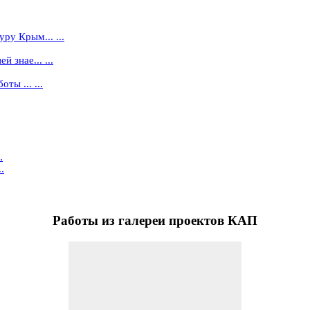
ру Крым... ...
 знае... ...
ты ... ...
.
.
Работы
из галереи проектов КАП