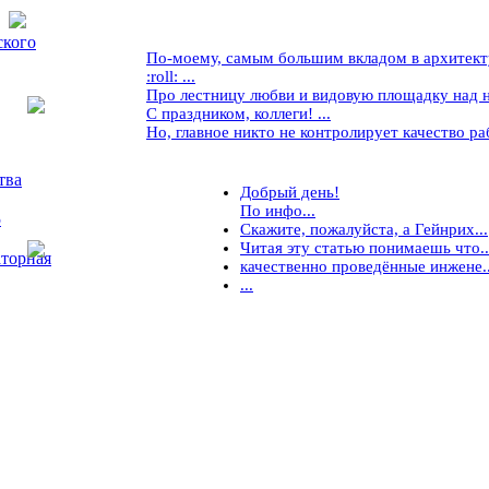
ского
По-моему, самым большим вкладом в архитекту
:roll: ...
Про лестницу любви и видовую площадку над ней
С праздником, коллеги! ...
Но, главное никто не контролирует качество рабо
тва
Добрый день!
По инфо...
5
Скажите, пожалуйста, а Гейнрих...
Читая эту статью понимаешь что..
торная
качественно проведённые инжене..
...