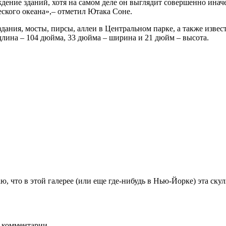
ение зданий, хотя на самом деле он выглядит совершенно иначе. 
ского океана»,– отметил Ютака Соне.
дания, мосты, пирсы, аллеи в Центральном парке, а также извес
длина – 104 дюйма, 33 дюйма – ширина и 21 дюйм – высота.
ю, что в этой галерее (или еще где-нибудь в Нью-Йорке) эта ску
ь комментарии.